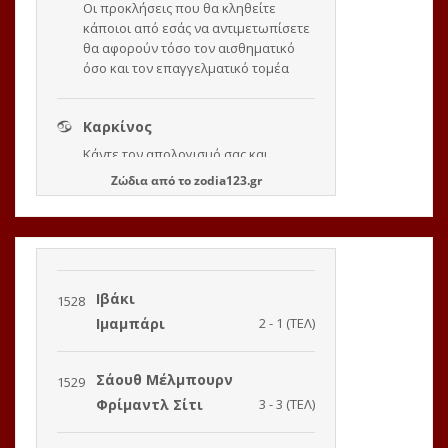
Ζώδια
από το
zodia123.gr