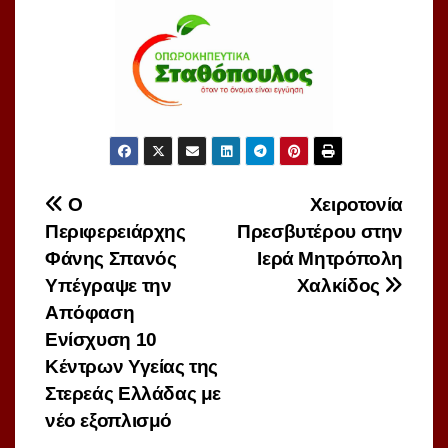
Πλοήγηση
Ο
Χειροτονία
Περιφερειάρχης
Πρεσβυτέρου στην
άρθρων
Φάνης Σπανός
Ιερά Μητρόπολη
Υπέγραψε την
Χαλκίδος
Απόφαση
Ενίσχυση 10
Κέντρων Υγείας της
Στερεάς Ελλάδας με
νέο εξοπλισμό