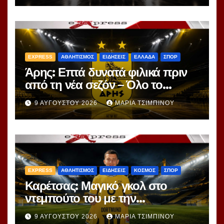
EXPRESS
ΑΘΛΗΤΙΣΜΟΣ
ΕΙΔΗΣΕΙΣ
ΕΛΛΑΔΑ
ΣΠΟΡ
Άρης: Επτά δυνατά φιλικά πριν
από τη νέα σεζόν – Όλο το
πρόγραμμα
9 ΑΥΓΟΎΣΤΟΥ 2026
ΜΑΡΊΑ ΤΣΙΜΠΙΝΟΎ
EXPRESS
ΑΘΛΗΤΙΣΜΟΣ
ΕΙΔΗΣΕΙΣ
ΚΟΣΜΟΣ
ΣΠΟΡ
Καρέτσας: Μαγικό γκολ στο
ντεμπούτο του με την
Ντόρτμουντ!
9 ΑΥΓΟΎΣΤΟΥ 2026
ΜΑΡΊΑ ΤΣΙΜΠΙΝΟΎ