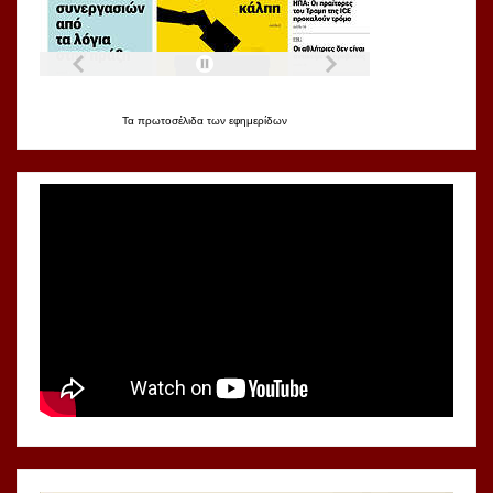
Τα
πρωτοσέλιδα
των
εφημερίδων