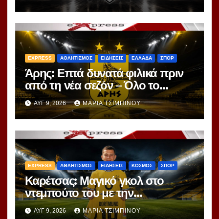
EXPRESS
ΑΘΛΗΤΙΣΜΟΣ
ΕΙΔΗΣΕΙΣ
ΕΛΛΑΔΑ
ΣΠΟΡ
Άρης: Επτά δυνατά φιλικά πριν
από τη νέα σεζόν – Όλο το
πρόγραμμα
ΑΥΓ 9, 2026
ΜΑΡΊΑ ΤΣΙΜΠΙΝΟΎ
EXPRESS
ΑΘΛΗΤΙΣΜΟΣ
ΕΙΔΗΣΕΙΣ
ΚΟΣΜΟΣ
ΣΠΟΡ
Καρέτσας: Μαγικό γκολ στο
ντεμπούτο του με την
Ντόρτμουντ!
ΑΥΓ 9, 2026
ΜΑΡΊΑ ΤΣΙΜΠΙΝΟΎ