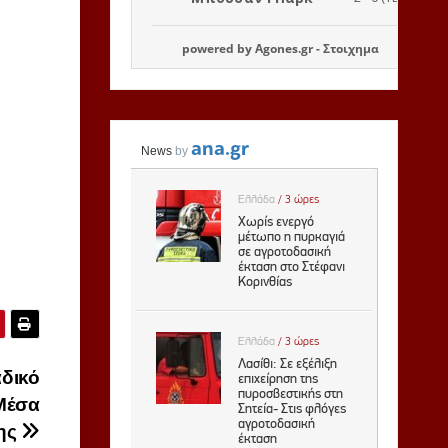
powered by
Agones.gr
-
Στοιχημα
δικό
 Μέσα
ης