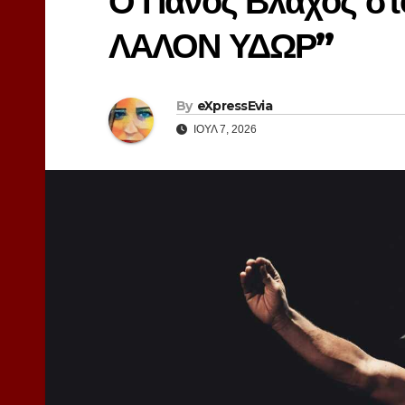
Ο Πάνος Βλάχος στ
ΛΑΛΟΝ ΥΔΩΡ”
By
eXpressEvia
ΙΟΎΛ 7, 2026