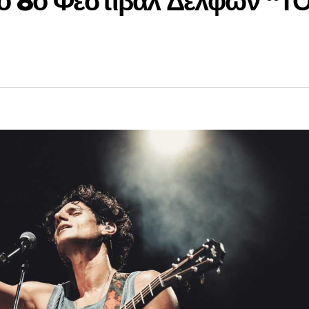
ο 8ο Φεστιβάλ Δελφών “Τ