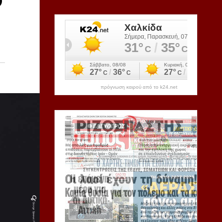
Ο
πρόγνωση καιρού από το k24.net