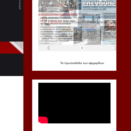
Τα
πρωτοσέλιδα
των
εφημερίδων