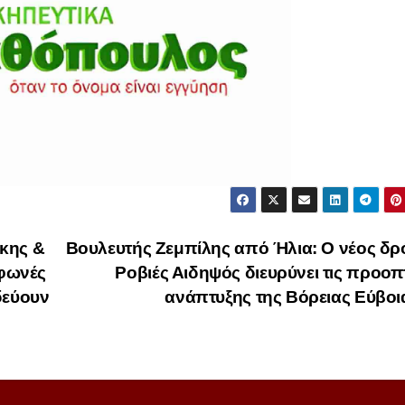
κης &
Βουλευτής Ζεμπίλης από Ήλια: Ο νέος δρ
 φωνές
Ροβιές Αιδηψός διευρύνει τις προοπ
δεύουν
ανάπτυξης της Βόρειας Εύβο