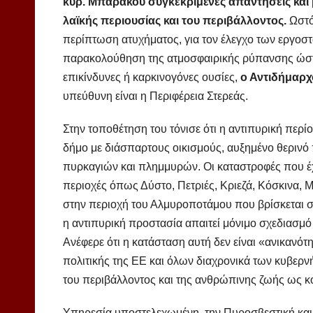
κυρ. Μπαράκου συγκεκριμένες απαντήσεις και 
λαϊκής περιουσίας και του περιβάλλοντος.
Ωστό
περίπτωση ατυχήματος, για τον έλεγχο των εργοστ
παρακολούθηση της ατμοσφαιρικής ρύπανσης ώστ
επικίνδυνες ή καρκινογόνες ουσίες,
ο Αντιδήμαρχ
υπεύθυνη είναι η Περιφέρεια Στερεάς.
Στην τοποθέτηση του τόνισε ότι η αντιπυρική περίο
δήμο με διάσπαρτους οικισμούς, αυξημένο θερινό
πυρκαγιών και πλημμυρών. Οι καταστροφές που έ
περιοχές όπως Δύστο, Πετριές, Κριεζά, Κόσκινα, 
στην περιοχή του Αλμυροποτάμου που βρίσκεται σε
η αντιπυρική προστασία απαιτεί μόνιμο σχεδιασμό
Ανέφερε ότι η κατάσταση αυτή δεν είναι «ανικανότ
πολιτικής της ΕΕ και όλων διαχρονικά των κυβερ
του περιβάλλοντος και της ανθρώπινης ζωής ως κό
Υπηρεσία υποστελεχωμένη, την Πυροσβεστική και τ