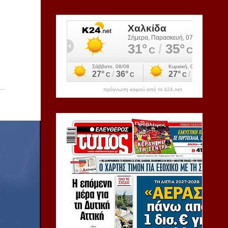
πρόγνωση καιρού από το k24.net