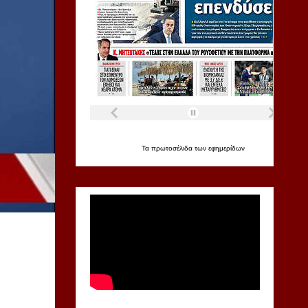
Τα
πρωτοσέλιδα
των
εφημερίδων