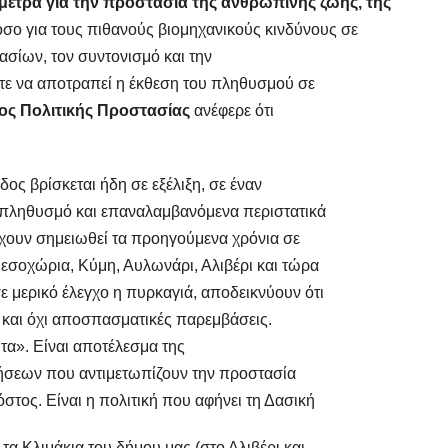
μέτρα για την προστασία της ανθρώπινης ζωής, της
σο για τους πιθανούς βιομηχανικούς κινδύνους σε
ασίων, τον συντονισμό και την
ε να αποτραπεί η έκθεση του πληθυσμού σε
ος Πολιτικής Προστασίας
ανέφερε ότι
δος βρίσκεται ήδη σε εξέλιξη, σε έναν
 πληθυσμό και επαναλαμβανόμενα περιστατικά
χουν σημειωθεί τα προηγούμενα χρόνια σε
Μεσοχώρια, Κύμη, Αυλωνάρι, Αλιβέρι και τώρα
 μερικό έλεγχο η πυρκαγιά, αποδεικνύουν ότι
 και όχι αποσπασματικές παρεμβάσεις.
ητα». Είναι αποτέλεσμα της
νήσεων που αντιμετωπίζουν την προστασία
στος. Είναι η πολιτική που αφήνει τη Δασική
α Κλιμάκια του δήμου μας (στο Αλιβέρι και