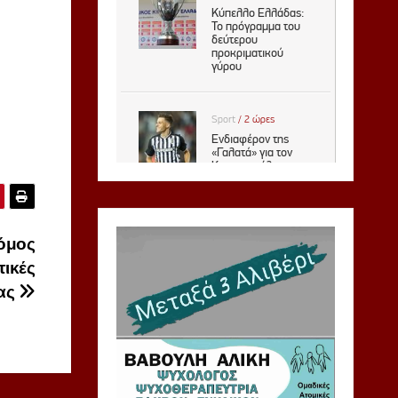
όμος
τικές
ιας