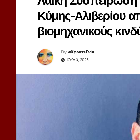
Λαϊκή Συσπείρωση 
Κύμης-Αλιβερίου απ
βιομηχανικούς κινδ
By
eXpressEvia
ΙΟΎΛ 3, 2026