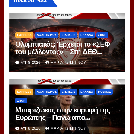
Related Post
EXPRESS
ΑΘΛΗΤΙΣΜΟΣ
ΕΙΔΗΣΕΙΣ
ΕΛΛΑΔΑ
ΣΠΟΡ
Ολυμπιακός: Έρχεται το «ΣΕΦ
του μέλλοντος» – Στη ΔΕΘ
αποκαλύπτεται το μεγάλο
ΑΥΓ 8, 2026
ΜΑΡΊΑ ΤΣΙΜΠΙΝΟΎ
project 40ετίας
EXPRESS
ΑΘΛΗΤΙΣΜΟΣ
ΕΙΔΗΣΕΙΣ
ΕΛΛΑΔΑ
ΚΟΣΜΟΣ
ΣΠΟΡ
Μπαρτζώκας στην κορυφή της
Ευρώπης – Πάνω από
Γιασικεβίτσιους και
ΑΥΓ 8, 2026
ΜΑΡΊΑ ΤΣΙΜΠΙΝΟΎ
Ομπράντοβιτς στο power