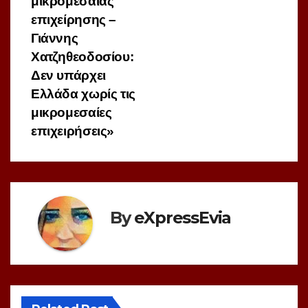
μικρομεσαίας
επιχείρησης –
Γιάννης
Χατζηθεοδοσίου:
Δεν υπάρχει
Ελλάδα χωρίς τις
μικρομεσαίες
επιχειρήσεις»
By
eXpressEvia