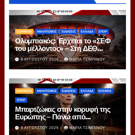
EXPRESS
ΑΘΛΗΤΙΣΜΟΣ
ΕΙΔΗΣΕΙΣ
ΕΛΛΑΔΑ
ΣΠΟΡ
Ολυμπιακός: Έρχεται το «ΣΕΦ
του μέλλοντος» – Στη ΔΕΘ
αποκαλύπτεται το μεγάλο
8 ΑΥΓΟΎΣΤΟΥ 2026
ΜΑΡΊΑ ΤΣΙΜΠΙΝΟΎ
project 40ετίας
EXPRESS
ΑΘΛΗΤΙΣΜΟΣ
ΕΙΔΗΣΕΙΣ
ΕΛΛΑΔΑ
ΚΟΣΜΟΣ
ΣΠΟΡ
Μπαρτζώκας στην κορυφή της
Ευρώπης – Πάνω από
Γιασικεβίτσιους και
8 ΑΥΓΟΎΣΤΟΥ 2026
ΜΑΡΊΑ ΤΣΙΜΠΙΝΟΎ
Ομπράντοβιτς στο power