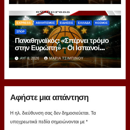
ranking!
EXPRESS
ΑΘΛΗΤΙΣΜΟΣ
ΕΙΔΗΣΕΙΣ
ΕΛΛΑΔΑ
ΚΟΣΜΟΣ
ΣΠΟΡ
Παναθηναϊκός: «Σπέρνει τρόμο
στην Ευρώπη» – Οι Ισπανοί
βλέπουν μια πράσινη
ΑΥΓ 8, 2026
ΜΑΡΊΑ ΤΣΙΜΠΙΝΟΎ
υπερομάδα!
Αφήστε μια απάντηση
Η ηλ. διεύθυνση σας δεν δημοσιεύεται.
Τα
υποχρεωτικά πεδία σημειώνονται με
*