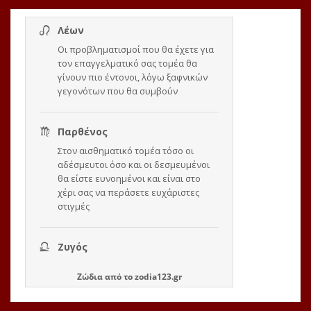
Ζώδια
από το
zodia123.gr