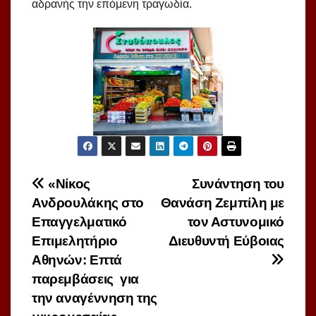
αδρανής την επόμενη τραγωδία.
Πλοήγηση
«Νίκος
Συνάντηση του
Ανδρουλάκης στο
Θανάση Ζεμπίλη με
άρθρων
Επαγγελματικό
τον Αστυνομικό
Επιμελητήριο
Διευθυντή Εύβοιας
Αθηνών: Επτά
παρεμβάσεις για
την αναγέννηση της