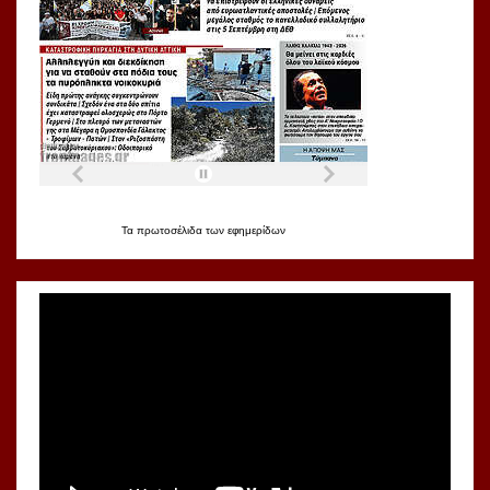
Τα
πρωτοσέλιδα
των
εφημερίδων