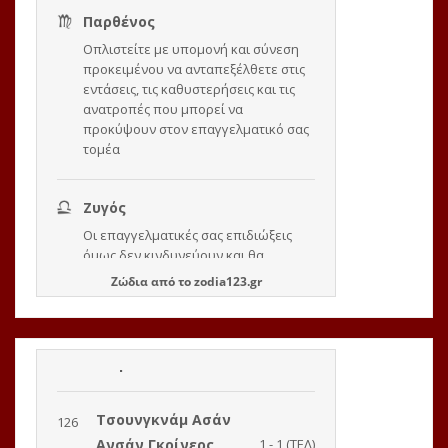
Ζώδια
από το
zodia123.gr