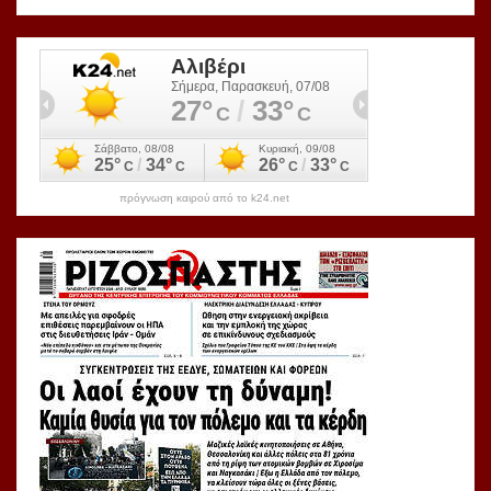
πρόγνωση καιρού από το k24.net