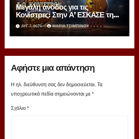
Μεγάλη άνοδος για τις
Κονίστρες: Στην Α’ ΕΣΚΑΣΕ τη
νέα σεζόν – Αυτές είναι οι 12
ΑΥΓ 7, 2026
ΜΑΡΊΑ ΤΣΙΜΠΙΝΟΎ
ομάδες!
Αφήστε μια απάντηση
Η ηλ. διεύθυνση σας δεν δημοσιεύεται.
Τα
υποχρεωτικά πεδία σημειώνονται με
*
Σχόλιο
*