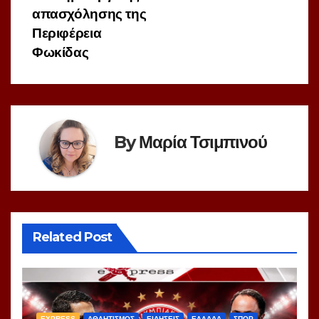
απασχόλησης της
Περιφέρεια
Φωκίδας
By
Μαρία Τσιμπινού
Related Post
EXPRESS
ΑΘΛΗΤΙΣΜΟΣ
ΕΙΔΗΣΕΙΣ
ΕΛΛΑΔΑ
ΣΠΟΡ