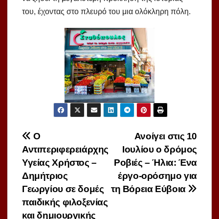
του, έχοντας στο πλευρό του μια ολόκληρη πόλη.
Πλοήγηση
Ο
Ανοίγει στις 10
Αντιπεριφερειάρχης
Ιουλίου ο δρόμος
άρθρων
Υγείας Χρήστος –
Ροβιές – Ήλια: Ένα
Δημήτριος
έργο-ορόσημο για
Γεωργίου σε δομές
τη Βόρεια Εύβοια
παιδικής φιλοξενίας
και δημιουργικής