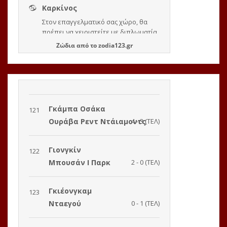
Ζώδια
από το
zodia123.gr