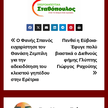
Πλοήγηση
Ο Φανής Σπανός
Πενθεί η Εύβοια-
ευχαρίστησε τον
Έφυγε πολύ
άρθρων
Θανάση Ζεμπίλη
βιαστικά ο Διεθνούς
για την
φήμης Γλύπτης
αδειοδότηση του
Γιώργος Ραχούτης
κλειστού γηπέδου
στην Ερέτρια