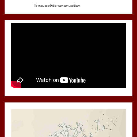
Τα
πρωτοσέλιδα
των
εφημερίδων