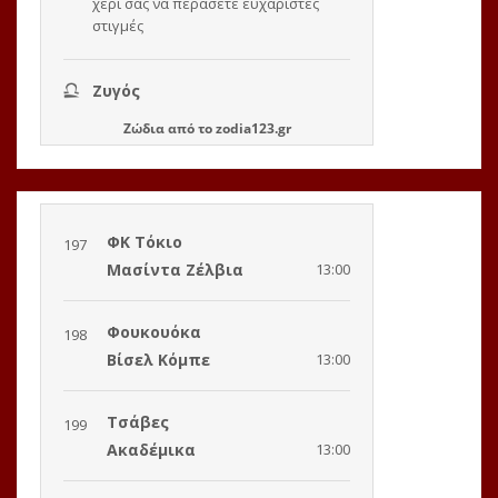
Ζώδια
από το
zodia123.gr