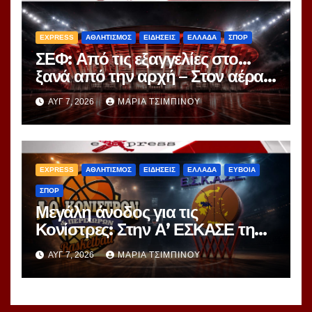
EXPRESS
ΑΘΛΗΤΙΣΜΟΣ
ΕΙΔΗΣΕΙΣ
ΕΛΛΑΔΑ
ΣΠΟΡ
ΣΕΦ: Από τις εξαγγελίες στο…
ξανά από την αρχή – Στον αέρα
ο διαγωνισμός των 24,8 εκατ.
ΑΥΓ 7, 2026
ΜΑΡΊΑ ΤΣΙΜΠΙΝΟΎ
EXPRESS
ΑΘΛΗΤΙΣΜΟΣ
ΕΙΔΗΣΕΙΣ
ΕΛΛΑΔΑ
ΕΥΒΟΙΑ
ΣΠΟΡ
Μεγάλη άνοδος για τις
Κονίστρες: Στην Α’ ΕΣΚΑΣΕ τη
νέα σεζόν – Αυτές είναι οι 12
ΑΥΓ 7, 2026
ΜΑΡΊΑ ΤΣΙΜΠΙΝΟΎ
ομάδες!