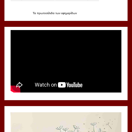
Τα
πρωτοσέλιδα
των
εφημερίδων