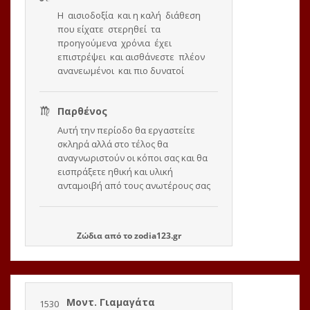
Ζώδια
από το
zodia123.gr