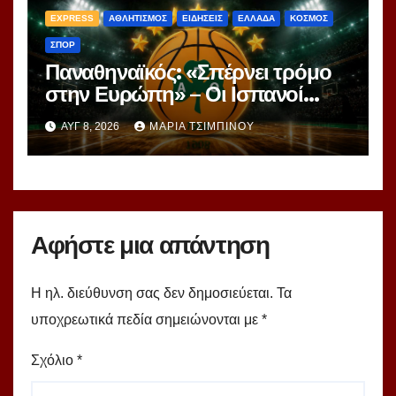
EXPRESS
ΑΘΛΗΤΙΣΜΟΣ
ΕΙΔΗΣΕΙΣ
ΕΛΛΑΔΑ
ΚΟΣΜΟΣ
ΣΠΟΡ
Παναθηναϊκός: «Σπέρνει τρόμο
στην Ευρώπη» – Οι Ισπανοί
βλέπουν μια πράσινη
ΑΥΓ 8, 2026
ΜΑΡΊΑ ΤΣΙΜΠΙΝΟΎ
υπερομάδα!
Αφήστε μια απάντηση
Η ηλ. διεύθυνση σας δεν δημοσιεύεται.
Τα
υποχρεωτικά πεδία σημειώνονται με
*
Σχόλιο
*