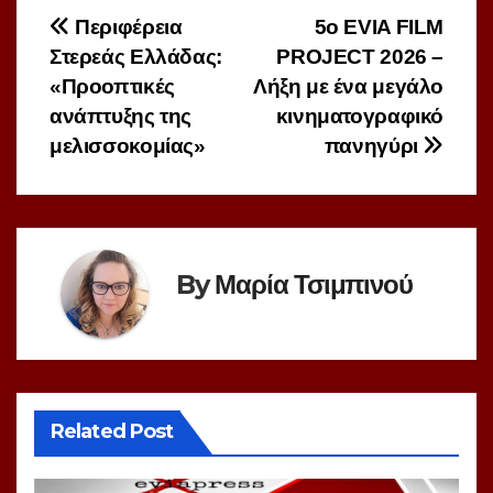
Πλοήγηση
Περιφέρεια
5ο EVIA FILM
Στερεάς Ελλάδας:
PROJECT 2026 –
άρθρων
«Προοπτικές
Λήξη με ένα μεγάλο
ανάπτυξης της
κινηματογραφικό
μελισσοκομίας»
πανηγύρι
By
Μαρία Τσιμπινού
Related Post