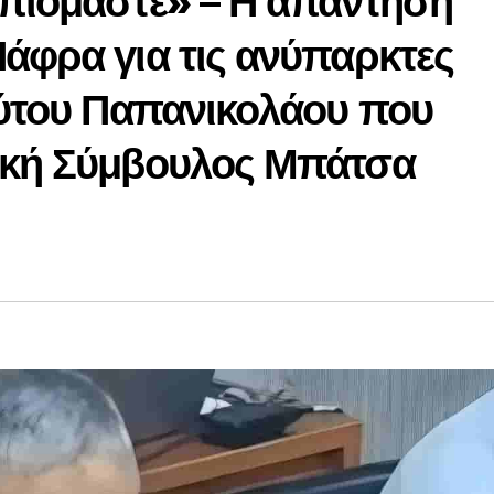
απιόμαστε» – Η απάντηση
άφρα για τις ανύπαρκτες
ούτου Παπανικολάου που
ική Σύμβουλος Μπάτσα