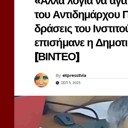
«Άλλα λόγια να αγ
του Αντιδημάρχου Π
δράσεις του Ινστιτ
επισήμανε η Δημοτ
[ΒΙΝΤΕΟ]
By
eXpressEvia
ΣΕΠ 5, 2025