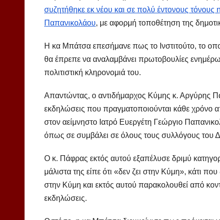
συζητήθηκε εκ νέου και σε πολύ έντονους τόνους 
Παπανικολάου
, με αφορμή τοποθέτηση της δημοτι
Η κα Μπάτσα επεσήμανε πως το Ινστιτούτο, το οπ
θα έπρεπε να αναλαμβάνει πρωτοβουλίες ενημέρωσ
πολιτιστική κληρονομιά του.
Απαντώντας, ο αντιδήμαρχος Κύμης κ. Αργύρης Πάφ
εκδηλώσεις που πραγματοποιούνται κάθε χρόνο από
στον αείμνηστο Ιατρό Ευεργέτη Γεώργιο Παπανικο
όπως σε συμβάλει σε όλους τους συλλόγους του 
Ο κ. Πάφρας εκτός αυτού εξαπέλυσε δριμύ κατηγορ
μάλιστα της είπε ότι «δεν ζει στην Κύμη», κάτι πο
στην Κύμη και εκτός αυτού παρακολουθεί από κοντ
εκδηλώσεις.