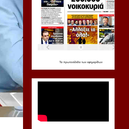
Τα
πρωτοσέλιδα
των
εφημερίδων