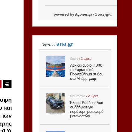
powered by
Agones.gr
-
Στοιχημα
αιρη
α και
 των
τερης
ΕΟ]