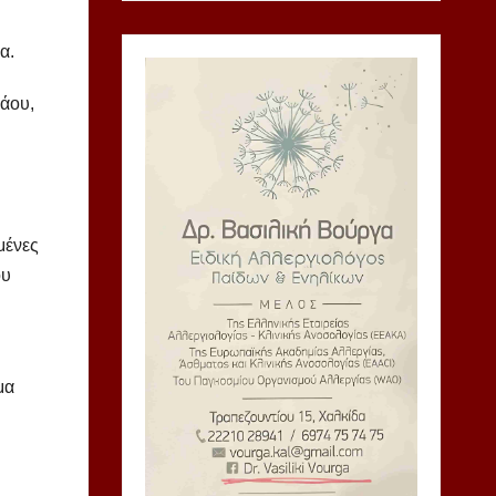
α.
λάου,
μένες
ου
μα