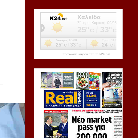
πρόγνωση καιρού από το k24.net