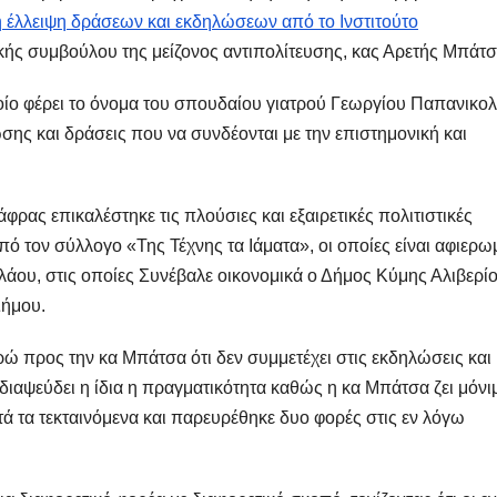
η έλλειψη δράσεων και εκδηλώσεων από το Ινστιτούτο
κής συμβούλου της μείζονος αντιπολίτευσης, κας Αρετής Μπάτσ
οίο φέρει το όνομα του σπουδαίου γιατρού Γεωργίου Παπανικο
ης και δράσεις που να συνδέονται με την επιστημονική και
ρας επικαλέστηκε τις πλούσιες και εξαιρετικές πολιτιστικές
 τον σύλλογο «Της Τέχνης τα Ιάματα», οι οποίες είναι αφιερω
λάου, στις οποίες Συνέβαλε οικονομικά ο Δήμος Κύμης Αλιβερί
Δήμου.
ώ προς την κα Μπάτσα ότι δεν συμμετέχει στις εκδηλώσεις και
υ διαψεύδει η ίδια η πραγματικότητα καθώς η κα Μπάτσα ζει μόνι
ά τα τεκταινόμενα και παρευρέθηκε δυο φορές στις εν λόγω