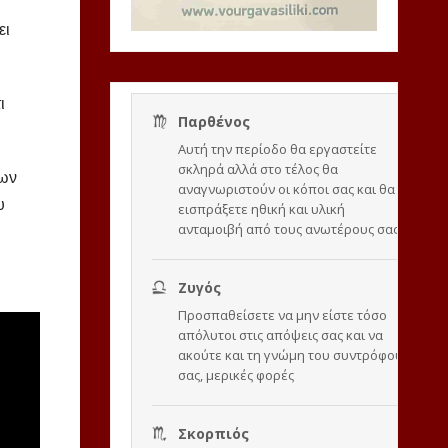
ει
ι
των
υ