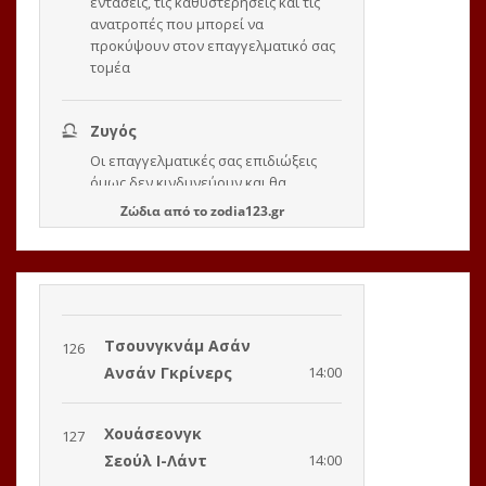
Ζώδια
από το
zodia123.gr