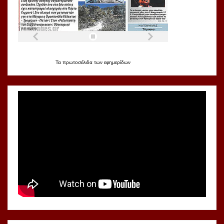
Τα
πρωτοσέλιδα
των
εφημερίδων