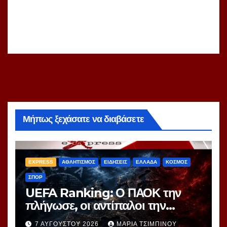
Μήπως ξεχάσατε να διαβάσετε
EXPRESS
ΑΘΛΗΤΙΣΜΟΣ
ΕΙΔΗΣΕΙΣ
ΕΛΛΑΔΑ
ΚΟΣΜΟΣ
ΣΠΟΡ
UEFA Ranking: Ο ΠΑΟΚ την
πλήγωσε, οι αντίπαλοι την
τιμώρησαν – Ξεφεύγει η 10η θέση
7 ΑΥΓΟΎΣΤΟΥ 2026
ΜΑΡΊΑ ΤΣΙΜΠΙΝΟΎ