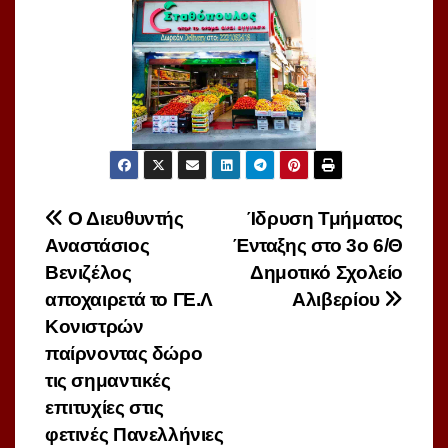
Πλοήγηση
Ο Διευθυντής
Ίδρυση Τμήματος
Αναστάσιος
Ένταξης στο 3ο 6/Θ
άρθρων
Βενιζέλος
Δημοτικό Σχολείο
αποχαιρετά το ΓΕ.Λ
Αλιβερίου
Κονιστρών
παίρνοντας δώρο
τις σημαντικές
επιτυχίες στις
φετινές Πανελλήνιες