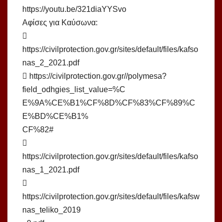
https://youtu.be/321diaYYSvo
Αφίσες για Καύσωνα:

https://civilprotection.gov.gr/sites/default/files/kafso
nas_2_2021.pdf
 https://civilprotection.gov.gr//polymesa?
field_odhgies_list_value=%C
E%9A%CE%B1%CF%8D%CF%83%CF%89%C
E%BD%CE%B1%
CF%82#

https://civilprotection.gov.gr/sites/default/files/kafso
nas_1_2021.pdf

https://civilprotection.gov.gr/sites/default/files/kafsw
nas_teliko_2019