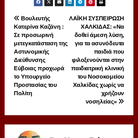
Πλοήγηση
Βουλευτής
ΛΑΪΚΗ ΣΥΣΠΕΙΡΩΣΗ
Κατερίνα Καζάνη :
ΧΑΛΚΙΔΑΣ: «Να
άρθρων
Σε προσωρινή
δοθεί άμεση λύση,
μετεγκατάσταση της
για τα ασυνόδευτα
Αστυνομικής
παιδιά που
Διεύθυνσης
φιλοξενούνται στην
Εύβοιας προχωρά
παιδιατρική κλινική
το Υπουργείο
του Νοσοκομείου
Προστασίας του
Χαλκίδας χωρίς να
Πολίτη
χρήζουν
νοσηλείας»