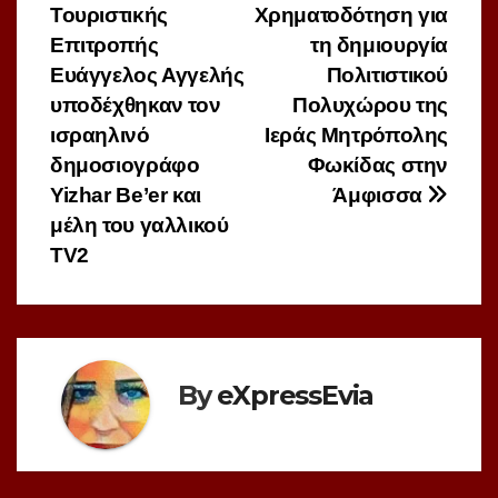
Τουριστικής
Χρηματοδότηση για
Επιτροπής
τη δημιουργία
Ευάγγελος Αγγελής
Πολιτιστικού
υποδέχθηκαν τον
Πολυχώρου της
ισραηλινό
Ιεράς Μητρόπολης
δημοσιογράφο
Φωκίδας στην
Yizhar Be’er και
Άμφισσα
μέλη του γαλλικού
TV2
By
eXpressEvia