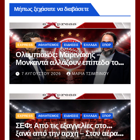
Μήπως ξεχάσατε να διαβάσετε
EXPRESS
ΑΘΛΗΤΙΣΜΟΣ
ΕΙΔΗΣΕΙΣ
ΕΛΛΑΔΑ
ΣΠΟΡ
Ολυμπιακός: Μαρινάκης –
Μονκαντά αλλάζουν επίπεδο το
μεταγραφικό παιχνίδι – Ο
7 ΑΥΓΟΎΣΤΟΥ 2026
ΜΑΡΊΑ ΤΣΙΜΠΙΝΟΎ
«εγκέφαλος» της Μίλαν πιάνει
δουλειά
EXPRESS
ΑΘΛΗΤΙΣΜΟΣ
ΕΙΔΗΣΕΙΣ
ΕΛΛΑΔΑ
ΣΠΟΡ
ΣΕΦ: Από τις εξαγγελίες στο…
ξανά από την αρχή – Στον αέρα ο