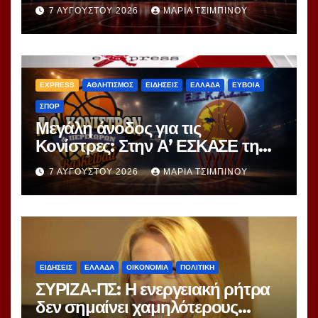
διαγωνισμός των 24,8 εκατ.
7 ΑΥΓΟΎΣΤΟΥ 2026
ΜΑΡΊΑ ΤΣΙΜΠΙΝΟΎ
EXPRESS
ΑΘΛΗΤΙΣΜΟΣ
ΕΙΔΗΣΕΙΣ
ΕΛΛΑΔΑ
ΕΥΒΟΙΑ
ΣΠΟΡ
Μεγάλη άνοδος για τις
Κονίστρες: Στην Α’ ΕΣΚΑΣΕ τη
νέα σεζόν – Αυτές είναι οι 12
7 ΑΥΓΟΎΣΤΟΥ 2026
ΜΑΡΊΑ ΤΣΙΜΠΙΝΟΎ
ομάδες!
ΕΙΔΗΣΕΙΣ
ΕΛΛΑΔΑ
ΟΙΚΟΝΟΜΙΑ
ΠΟΛΙΤΙΚΗ
ΣΥΡΙΖΑ-ΠΣ: Η ενεργειακή ρήτρα
δεν σημαίνει χαμηλότερους