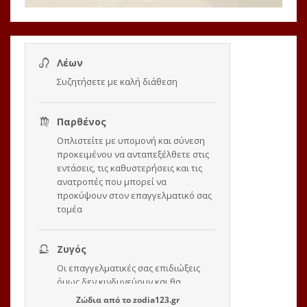
Ζώδια
από το
zodia123.gr