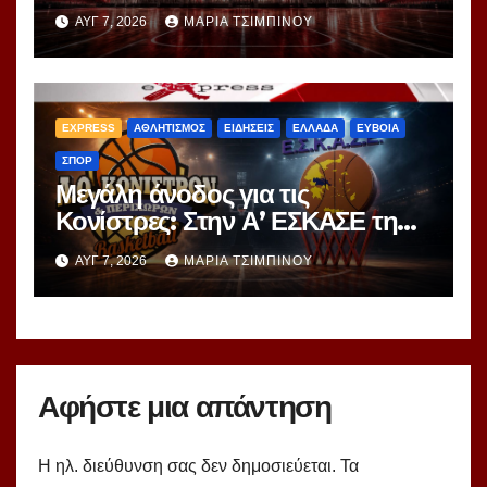
ο διαγωνισμός των 24,8 εκατ.
ΑΥΓ 7, 2026
ΜΑΡΊΑ ΤΣΙΜΠΙΝΟΎ
EXPRESS
ΑΘΛΗΤΙΣΜΟΣ
ΕΙΔΗΣΕΙΣ
ΕΛΛΑΔΑ
ΕΥΒΟΙΑ
ΣΠΟΡ
Μεγάλη άνοδος για τις
Κονίστρες: Στην Α’ ΕΣΚΑΣΕ τη
νέα σεζόν – Αυτές είναι οι 12
ΑΥΓ 7, 2026
ΜΑΡΊΑ ΤΣΙΜΠΙΝΟΎ
ομάδες!
Αφήστε μια απάντηση
Η ηλ. διεύθυνση σας δεν δημοσιεύεται.
Τα