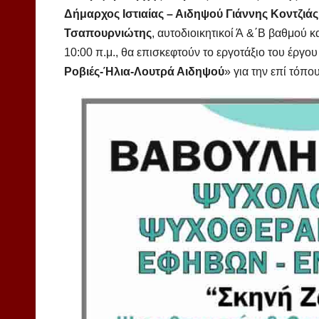
Δήμαρχος Ιστιαίας – Αιδηψού Γιάννης Κοντζιάς
Τσαπουρνιώτης
, αυτοδιοικητικοί Ά &΄Β βαθμού 
10:00 π.μ., θα επισκεφτούν το εργοτάξιο του έργου 
Ροβιές-Ήλια-Λουτρά Αιδηψού
» για την επί τόπ