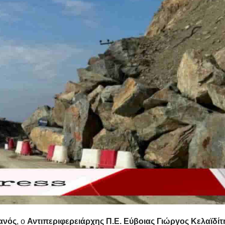
ανός
, ο
Αντιπεριφερειάρχης Π.Ε. Εύβοιας Γιώργος Κελαϊδίτ