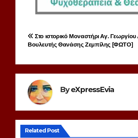
Πλοήγηση
Στο ιστορικό Μοναστήρι Αγ. Γεωργίου
Βουλευτής Θανάσης Ζεμπίλης [ΦΩΤΟ]
άρθρων
By
eXpressEvia
Related Post