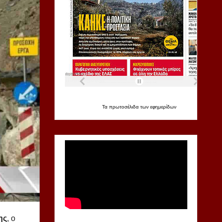
Τα
πρωτοσέλιδα
των
εφημερίδων
ης
, ο