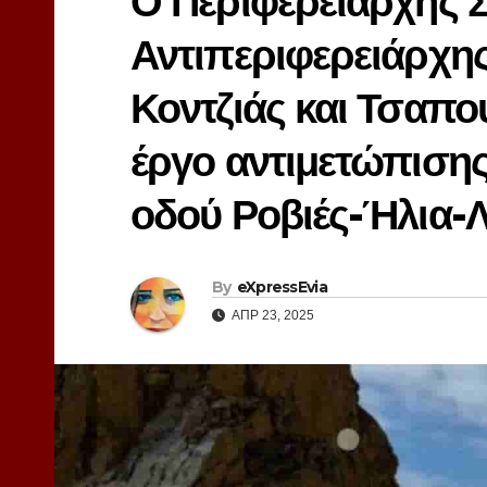
Ο Περιφερειάρχης 
Αντιπεριφερειάρχης
Κοντζιάς και Τσαπο
έργο αντιμετώπιση
οδού Ροβιές-Ήλια-
By
eXpressEvia
ΑΠΡ 23, 2025