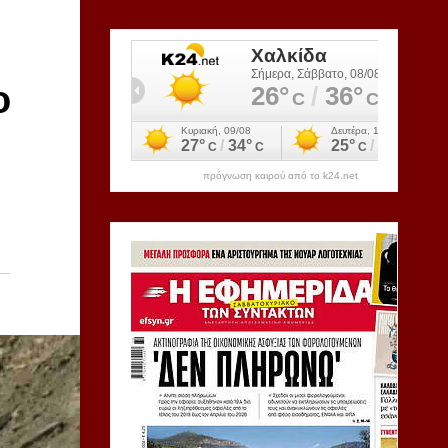
ο
πρόγνωση καιρού από το k24.net