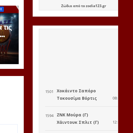
Ζώδια
από το
zodia123.gr
ΙΣ
 τις
ζόν