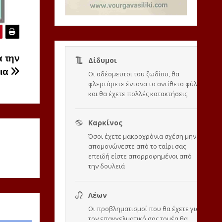
α την
ρια