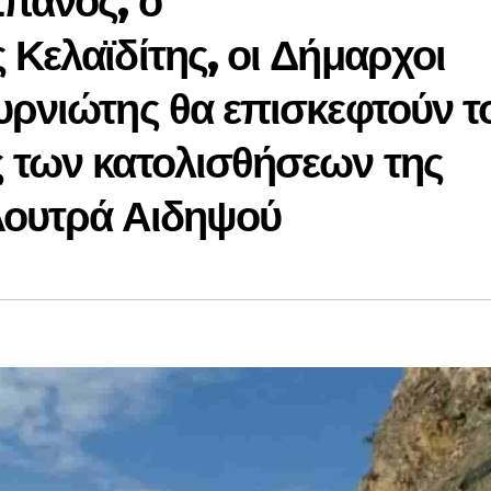
Σπανός, ο
 Κελαϊδίτης, οι Δήμαρχοι
υρνιώτης θα επισκεφτούν τ
ς των κατολισθήσεων της
Λουτρά Αιδηψού