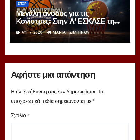
ΣΠΟΡ
Μεγάλη άνοδος για τις
Κονίστρες: Στην Α’ ΕΣΚΑΣΕ τη
νέα σεζόν – Αυτές είναι οι 12
ΑΥΓ 7, 2026
ΜΑΡΊΑ ΤΣΙΜΠΙΝΟΎ
ομάδες!
Αφήστε μια απάντηση
Η ηλ. διεύθυνση σας δεν δημοσιεύεται.
Τα
υποχρεωτικά πεδία σημειώνονται με
*
Σχόλιο
*