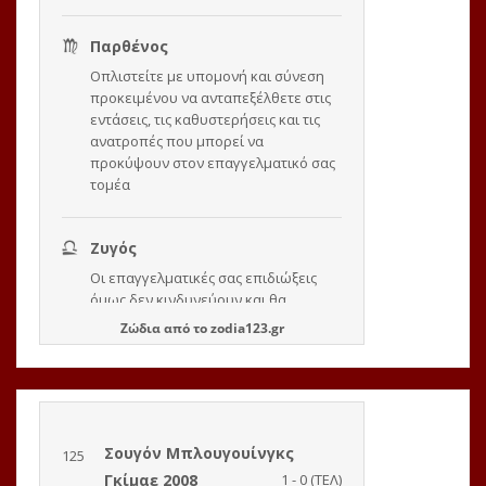
Ζώδια
από το
zodia123.gr