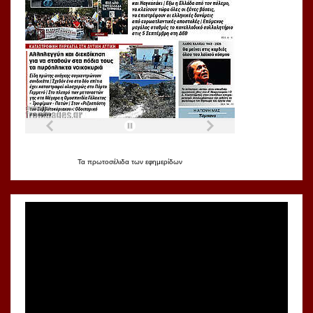
Τα
πρωτοσέλιδα
των
εφημερίδων