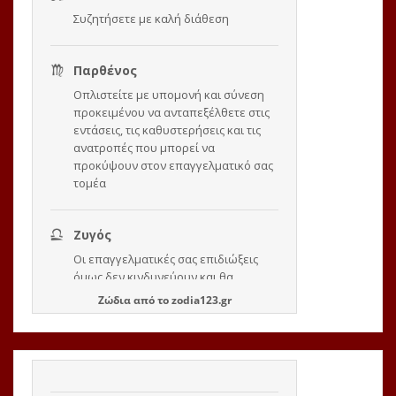
Ζώδια
από το
zodia123.gr