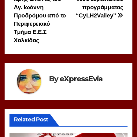
Αγ. Ιωάννη
προγράμματος
Προδρόμου από το
“CyLH2Valley”
Περιφερειακό
Τμήμα Ε.Ε.Σ
Χαλκίδας
By
eXpressEvia
Related Post