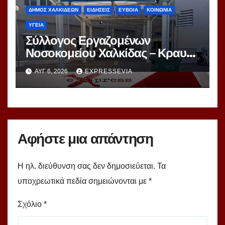
ΔΗΜΟΣ ΧΑΛΚΙΔΕΩΝ
ΕΙΔΗΣΕΙΣ
ΕΥΒΟΙΑ
ΚΟΙΝΩΝΙΑ
ΥΓΕΙΑ
Σύλλογος Εργαζομένων
Νοσοκομείου Χαλκίδας – Κραυγή
Αγωνίας
ΑΥΓ 6, 2026
EXPRESSEVIA
Αφήστε μια απάντηση
Η ηλ. διεύθυνση σας δεν δημοσιεύεται.
Τα
υποχρεωτικά πεδία σημειώνονται με
*
Σχόλιο
*