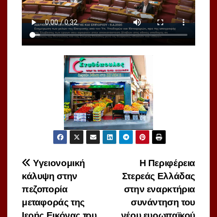
Πλοήγηση
Υγειονομική
Η Περιφέρεια
κάλυψη στην
Στερεάς Ελλάδας
άρθρων
πεζοπορία
στην εναρκτήρια
μεταφοράς της
συνάντηση του
Ιερής Εικόνας του
νέου ευρωπαϊκού