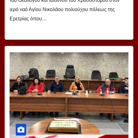
του Θεολόγου και Ιωάννου του Χρυσοστόμου στον
ιερό ναό Αγίου Νικολάου πολιούχου πόλεως της
Ερετρίας όπου…