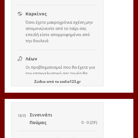
Ζώδια
από το
zodia123.gr