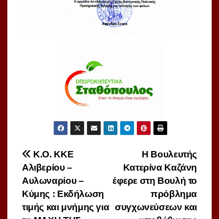
Πλοήγηση
Κ.Ο. ΚΚΕ
Η Βουλευτής
Αλιβερίου –
Κατερίνα Καζάνη
άρθρων
Αυλωναρίου –
έφερε στη Βουλή το
Κύμης : Εκδήλωση
πρόβλημα
τιμής και μνήμης για
συγχωνεύσεων και