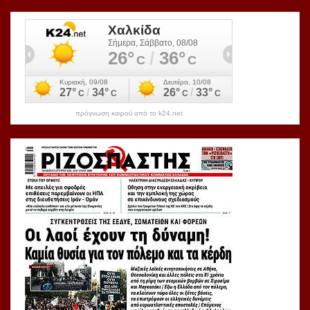
πρόγνωση καιρού από το k24.net