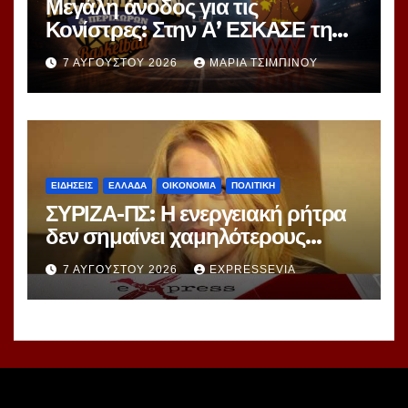
Μεγάλη άνοδος για τις
Κονίστρες: Στην Α’ ΕΣΚΑΣΕ τη
νέα σεζόν – Αυτές είναι οι 12
7 ΑΥΓΟΎΣΤΟΥ 2026
ΜΑΡΊΑ ΤΣΙΜΠΙΝΟΎ
ομάδες!
ΕΙΔΗΣΕΙΣ
ΕΛΛΑΔΑ
ΟΙΚΟΝΟΜΙΑ
ΠΟΛΙΤΙΚΗ
ΣΥΡΙΖΑ-ΠΣ: Η ενεργειακή ρήτρα
δεν σημαίνει χαμηλότερους
λογαριασμούς ούτε σβήνει 7
7 ΑΥΓΟΎΣΤΟΥ 2026
EXPRESSEVIA
χρόνια ενεργειακής ακρίβειας