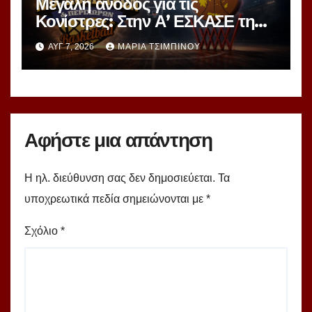
Μεγάλη άνοδος για τις
Κονίστρες: Στην Α’ ΕΣΚΑΣΕ τη
νέα σεζόν – Αυτές είναι οι 12
ΑΥΓ 7, 2026
ΜΑΡΊΑ ΤΣΙΜΠΙΝΟΎ
ομάδες!
Αφήστε μια απάντηση
Η ηλ. διεύθυνση σας δεν δημοσιεύεται.
Τα
υποχρεωτικά πεδία σημειώνονται με
*
Σχόλιο
*