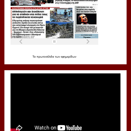
Τα
πρωτοσέλιδα
των
εφημερίδων