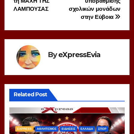
τη ΜΑΧΗ ΤΗΣ
υποβάθμισης
ΛΑΜΠΟΥΣΑΣ
σχολικών μονάδων
στην Εύβοια
By
eXpressEvia
Related Post
EXPRESS
ΑΘΛΗΤΙΣΜΟΣ
ΕΙΔΗΣΕΙΣ
ΕΛΛΑΔΑ
ΣΠΟΡ