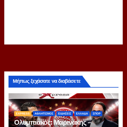
Μήπως ξεχάσατε να διαβάσετε
EXPRESS
ΑΘΛΗΤΙΣΜΟΣ
ΕΙΔΗΣΕΙΣ
ΕΛΛΑΔΑ
ΣΠΟΡ
Ολυμπιακός: Μαρινάκης –