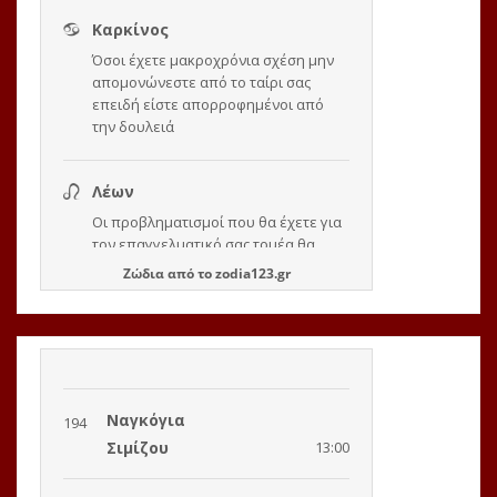
Ζώδια
από το
zodia123.gr