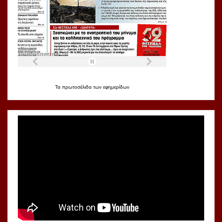
Τα
πρωτοσέλιδα
των
εφημερίδων