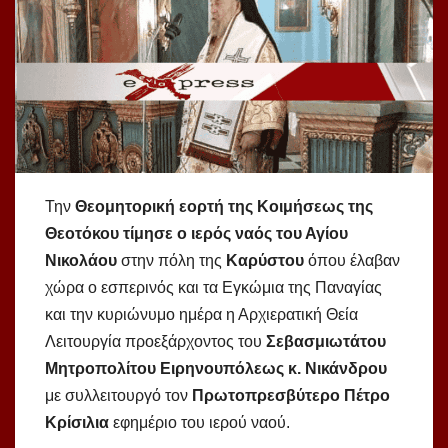
Την
Θεομητορική εορτή της Κοιμήσεως της
Θεοτόκου τίμησε ο ιερός ναός του Αγίου
Νικολάου
στην πόλη της
Καρύστου
όπου έλαβαν
χώρα ο εσπερινός και τα Εγκώμια της Παναγίας
και την κυριώνυμο ημέρα η Αρχιερατική Θεία
Λειτουργία προεξάρχοντος του
Σεβασμιωτάτου
Μητροπολίτου Ειρηνουπόλεως κ. Νικάνδρου
με συλλειτουργό τον
Πρωτοπρεσβύτερο Πέτρο
Κρίσιλια
εφημέριο του ιερού ναού.