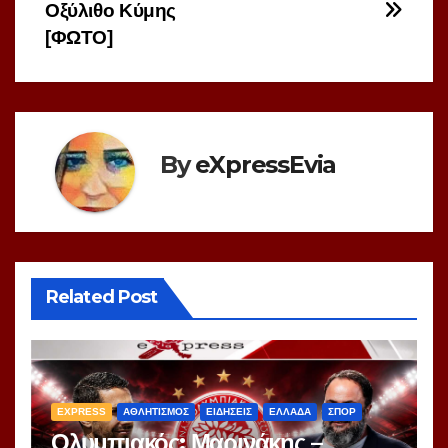
Οξύλιθο Κύμης
[ΦΩΤΟ]
By
eXpressEvia
Related Post
EXPRESS
ΑΘΛΗΤΙΣΜΟΣ
ΕΙΔΗΣΕΙΣ
ΕΛΛΑΔΑ
ΣΠΟΡ
Ολυμπιακός: Μαρινάκης –