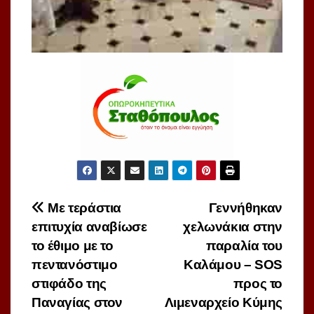
Πλοήγηση
Με τεράστια
Γεννήθηκαν
επιτυχία αναβίωσε
χελωνάκια στην
άρθρων
το έθιμο με το
παραλία του
πεντανόστιμο
Καλάμου – SOS
στιφάδο της
προς το
Παναγίας στον
Λιμεναρχείο Κύμης