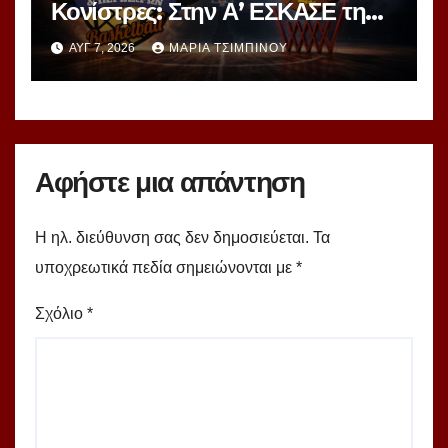
Κονίστρες: Στην Α’ ΕΣΚΑΣΕ τη
νέα σεζόν – Αυτές είναι οι 12
ΑΥΓ 7, 2026
ΜΑΡΊΑ ΤΣΙΜΠΙΝΟΎ
ομάδες!
Αφήστε μια απάντηση
Η ηλ. διεύθυνση σας δεν δημοσιεύεται.
Τα
υποχρεωτικά πεδία σημειώνονται με
*
Σχόλιο
*