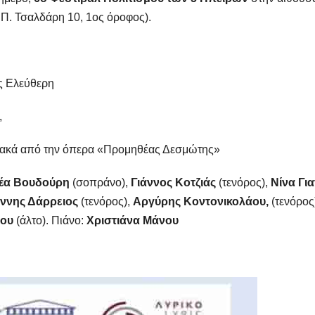
 Π. Τσαλδάρη 10, 1ος όροφος).
ς Ελεύθερη
,
ωδιακά από την όπερα «Προμηθέας Δεσμώτης»
έα Βουδούρη
(σοπράνο),
Γιάννος Κοτζιάς
(τενόρος),
Νίνα Γι
άννης Δάρρειος
(τενόρος),
Αργύρης Κοντονικολάου,
(τενόρος
λου
(άλτο). Πιάνο:
Χριστιάνα Μάνου