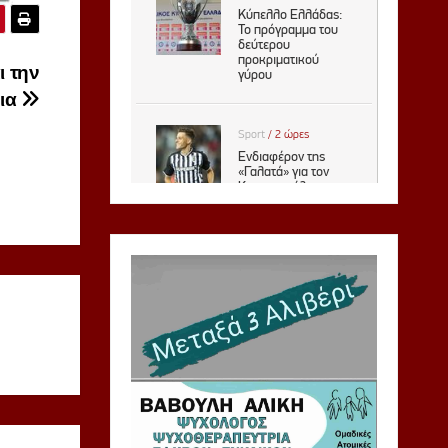
ι την
οια