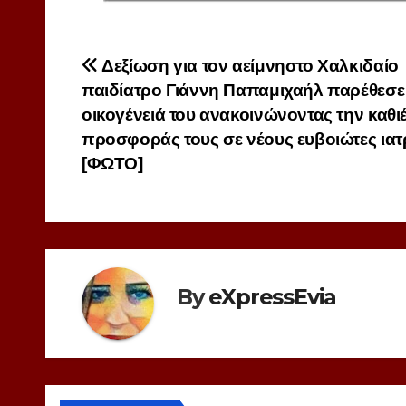
Πλοήγηση
Δεξίωση για τον αείμνηστο Χαλκιδαίο
παιδίατρο Γιάννη Παπαμιχαήλ παρέθεσε
άρθρων
οικογένειά του ανακοινώνοντας την καθ
προσφοράς τους σε νέους ευβοιώτες ια
[ΦΩΤΟ]
By
eXpressEvia