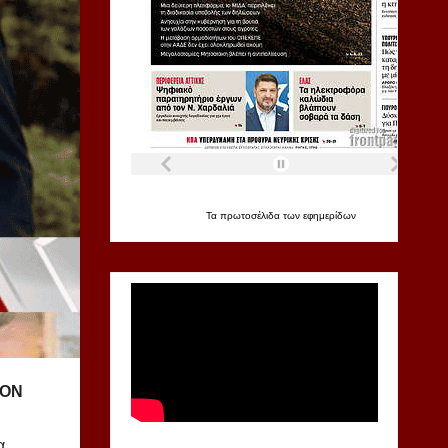
Τα
πρωτοσέλιδα
των
εφημερίδων
ION
α