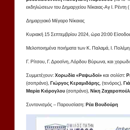
εκδηλώσεων του Δημαρχείου Νίκαιας-Αγ Ι. Ρέντη (
Δημαρχιακό Μέγαρο Νίκαιας
Κυριακή 15 Σεπτεμβρίου 2024, ώρα 20:00 Είσοδο
Μελοποιημένα ποιήματα των Κ. Παλαμά, Ι. Πολέμη
Γ. Ρίτσου, Γ. Δροσίνη, Λόρδου Βύρωνα, και χορ
Συμμετέχουν:
Χορωδία «Ραψωδοί»
και σολίστ:
Ρ
(σοπράνο),
Γιώργος Κεραμιδάρης
, (τενόρος),
Γι
Μαρία Κιόρογλου
(σοπράνο),
Νίκη Ζαχαροπού
Συντονισμός – Παρουσίαση:
Ρέα Βουδούρη