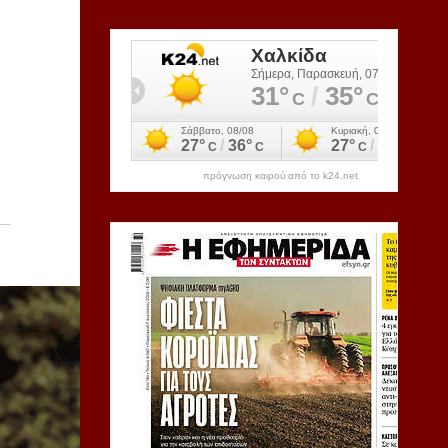
πρόγνωση καιρού από το k24.net