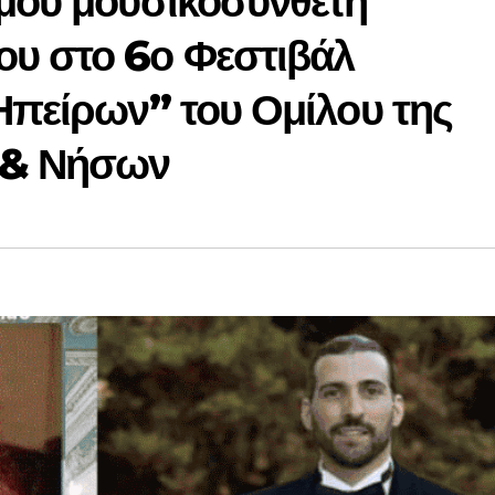
ημου μουσικοσυνθέτη
υ στο 6ο Φεστιβάλ
Ηπείρων” του Ομίλου της
 & Νήσων