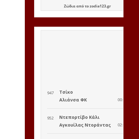
Ζώδια
από το
zodia123.gr