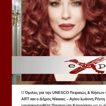
Ο
Όμιλος για την UNESCO Πειραιώς & Νήσων σ
ART και ο Δήμος Νίκαιας – Αγίου Ιωάννη Ρέντη
μουσικοσυνθέτη Παναγιώτη Καρούσου
για το 4