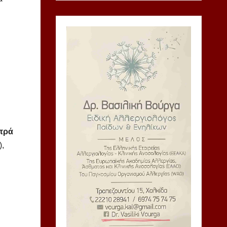
ατρά
),