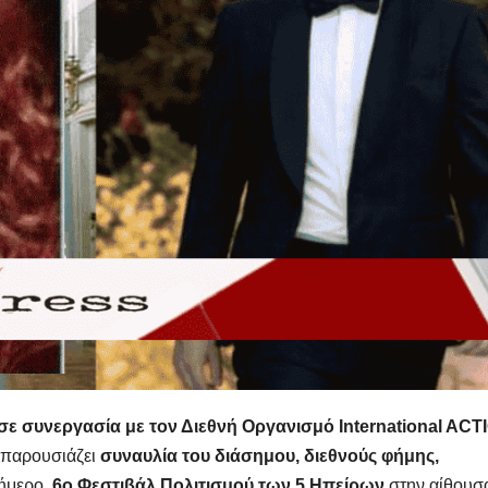
ε συνεργασία με τον Διεθνή Οργανισμό International ACT
παρουσιάζει
συναυλία του διάσημου, διεθνούς φήμης,
ήμερο,
6ο Φεστιβάλ Πολιτισμού των 5 Ηπείρων
στην αίθουσ