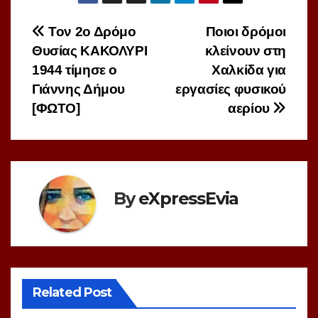
Πλοήγηση
Τον 2ο Δρόμο
Ποιοι δρόμοι
Θυσίας ΚΑΚΟΛΥΡΙ
κλείνουν στη
άρθρων
1944 τίμησε ο
Χαλκίδα για
Γιάννης Δήμου
εργασίες φυσικού
[ΦΩΤΟ]
αερίου
By
eXpressEvia
Related Post