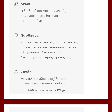
Ζώδια
από το
zodia123.gr