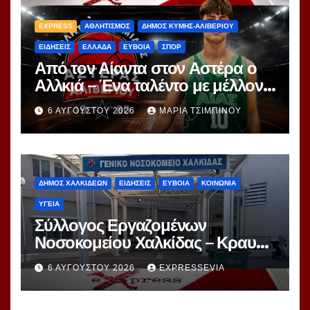
EXPRESS
ΑΘΛΗΤΙΣΜΟΣ
ΔΗΜΟΣ ΚΥΜΗΣ-ΑΛΙΒΕΡΙΟΥ
ΕΙΔΗΣΕΙΣ
ΕΛΛΑΔΑ
ΕΥΒΟΙΑ
ΣΠΟΡ
Από τον Αίαντα στον Αστέρα ο
Αλλκιά – Ένα ταλέντο με μέλλον
στα χέρια του Αγγέλου
6 ΑΥΓΟΎΣΤΟΥ 2026
ΜΑΡΊΑ ΤΣΙΜΠΙΝΟΎ
ΔΗΜΟΣ ΧΑΛΚΙΔΕΩΝ
ΕΙΔΗΣΕΙΣ
ΕΥΒΟΙΑ
ΚΟΙΝΩΝΙΑ
ΥΓΕΙΑ
Σύλλογος Εργαζομένων
Νοσοκομείου Χαλκίδας – Κραυγή
Αγωνίας
6 ΑΥΓΟΎΣΤΟΥ 2026
EXPRESSEVIA