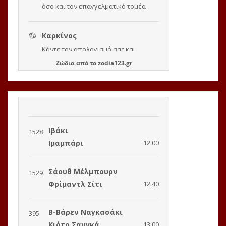
Ζώδια
από το
zodia123.gr