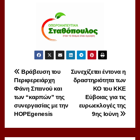
Πλοήγηση
Βράβευση του
Συνεχίζεται έντονα η
Περιφερειάρχη
δραστηριότητα των
άρθρων
Φάνη Σπανού και
ΚΟ του ΚΚΕ
των “καρπών” της
Εύβοιας για τις
συνεργασίας με την
ευρωεκλογές της
HOPEgenesis
9ης Ιούνη