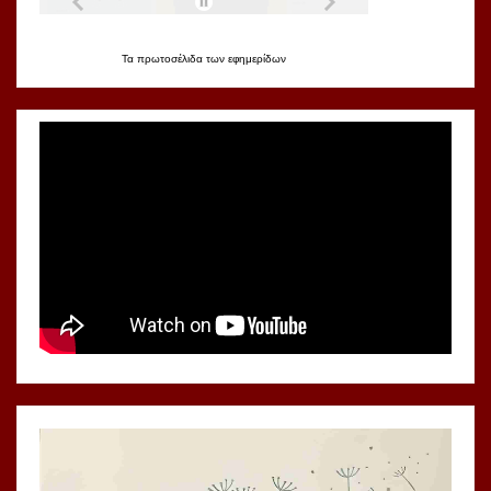
Τα
πρωτοσέλιδα
των
εφημερίδων