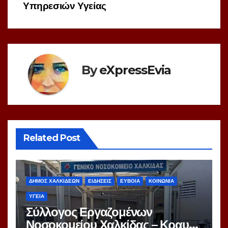
Υπηρεσιών Υγείας
By
eXpressEvia
Related Post
ΔΗΜΟΣ ΧΑΛΚΙΔΕΩΝ
ΕΙΔΗΣΕΙΣ
ΕΥΒΟΙΑ
ΚΟΙΝΩΝΙΑ
ΥΓΕΙΑ
Σύλλογος Εργαζομένων
Νοσοκομείου Χαλκίδας – Κραυγή