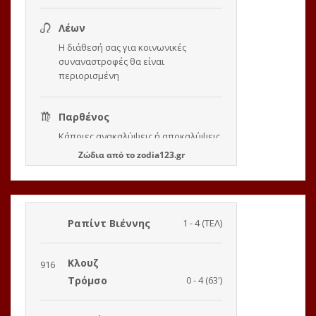
Ζώδια
από το
zodia123.gr