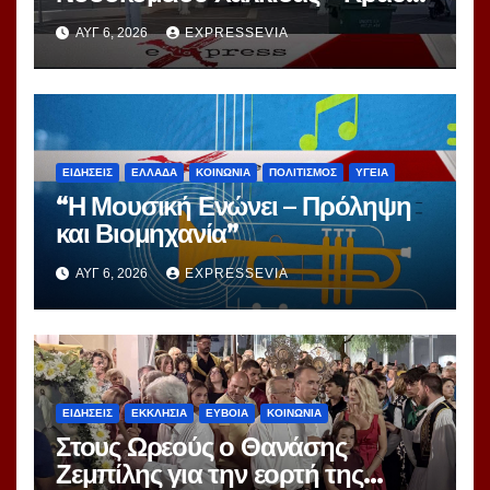
Αγωνίας
ΑΥΓ 6, 2026
EXPRESSEVIA
ΕΙΔΗΣΕΙΣ
ΕΛΛΑΔΑ
ΚΟΙΝΩΝΙΑ
ΠΟΛΙΤΙΣΜΟΣ
ΥΓΕΙΑ
“Η Μουσική Ενώνει – Πρόληψη
και Βιομηχανία”
ΑΥΓ 6, 2026
EXPRESSEVIA
ΕΙΔΗΣΕΙΣ
ΕΚΚΛΗΣΙΑ
ΕΥΒΟΙΑ
ΚΟΙΝΩΝΙΑ
Στους Ωρεούς ο Θανάσης
Ζεμπίλης για την εορτή της