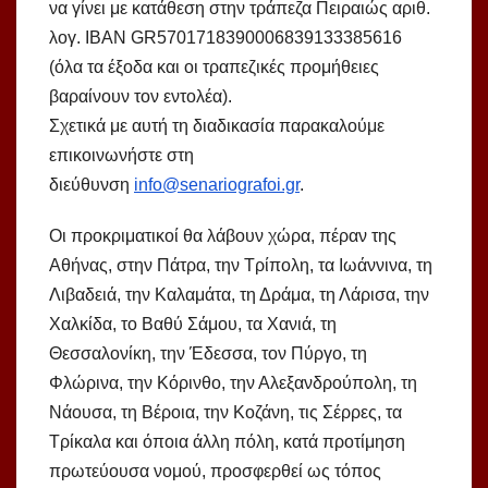
να γίνει με κατάθεση στην τράπεζα Πειραιώς αριθ.
λογ. IBAN GR5701718390006839133385616
(όλα τα έξοδα και οι τραπεζικές προμήθειες
βαραίνουν τον εντολέα).
Σχετικά με αυτή τη διαδικασία παρακαλούμε
επικοινωνήστε στη
διεύθυνση
info@senariografoi.gr
.
Οι προκριματικοί θα λάβουν χώρα, πέραν της
Αθήνας, στην Πάτρα, την Τρίπολη, τα Ιωάννινα, τη
Λιβαδειά, την Καλαμάτα, τη Δράμα, τη Λάρισα, την
Χαλκίδα, το Βαθύ Σάμου, τα Χανιά, τη
Θεσσαλονίκη, την Έδεσσα, τον Πύργο, τη
Φλώρινα, την Κόρινθο, την Αλεξανδρούπολη, τη
Νάουσα, τη Βέροια, την Κοζάνη, τις Σέρρες, τα
Τρίκαλα και όποια άλλη πόλη, κατά προτίμηση
πρωτεύουσα νομού, προσφερθεί ως τόπος