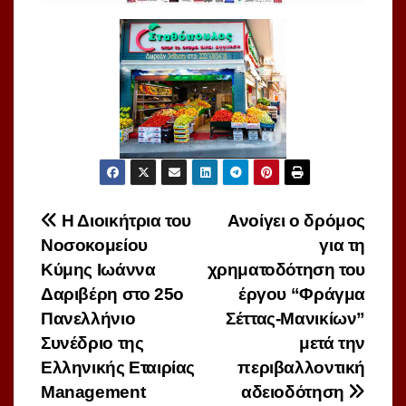
Πλοήγηση
Η Διοικήτρια του
Ανοίγει ο δρόμος
Νοσοκομείου
για τη
άρθρων
Κύμης Ιωάννα
χρηματοδότηση του
Δαριβέρη στο 25ο
έργου “Φράγμα
Πανελλήνιο
Σέττας-Μανικίων”
Συνέδριο της
μετά την
Ελληνικής Εταιρίας
περιβαλλοντική
Management
αδειοδότηση