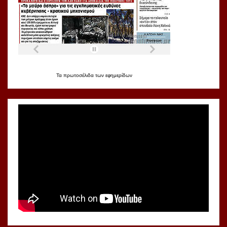
Τα
πρωτοσέλιδα
των
εφημερίδων