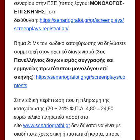
σεναρίου στην ΕΣΕ [τύπος έργου:
ΜΟΝΟΛΟΓΟΣ-
ΕΠΙ ΣΚΗΝΗΣ
], στη
διεύθυνση:
https://senariografoi.gr/gr/screenplays/
screenplays-registration/
Βήμα 2: Με τον κωδικό κατοχύρωσης να δηλώσετε
συμμετοχή στον σχετικό διαγωνισμό (
3ος
Πανελλήνιος διαγωνισμός συγγραφής και
ερμηνείας πρωτότυπου μονολόγου επί
σκηνής
):
https://senariografoi.gr/gr/screenplays/co
ntests
Στην ειδική περίπτωση που η πληρωμή της
κατοχύρωσης (20 + 24% Φ.Π.Α. 4,80 = 24,80
ευρώ τελικό πληρωτέο ποσό) στο
site
www.senariografoi.gr
δεν δύναται να γίνει με
οιαδήποτε χρεωστική ή πιστωτική κάρτα, μπορεί