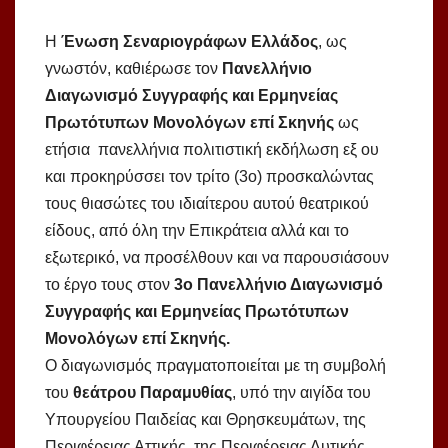
Η
Ένωση Σεναριογράφων Ελλάδος
, ως
γνωστόν, καθιέρωσε τον
Πανελλήνιο
Διαγωνισμό Συγγραφής και Ερμηνείας
Πρωτότυπων Μονολόγων επί Σκηνής
ως
ετήσια πανελλήνια πολιτιστική εκδήλωση εξ ου
και προκηρύσσει τον τρίτο (3ο) προσκαλώντας
τους θιασώτες του ιδιαίτερου αυτού θεατρικού
είδους, από όλη την Επικράτεια αλλά και το
εξωτερικό, να προσέλθουν και να παρουσιάσουν
το έργο τους στον
3ο Πανελλήνιο Διαγωνισμό
Συγγραφής και Ερμηνείας Πρωτότυπων
Μονολόγων επί Σκηνής.
Ο διαγωνισμός πραγματοποιείται με τη συμβολή
του
θεάτρου Παραμυθίας
, υπό την αιγίδα του
Υπουργείου Παιδείας και Θρησκευμάτων, της
Περιφέρειας Αττικής, της Περιφέρειας Δυτικής