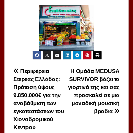
Πλοήγηση
Περιφέρεια
H Ομάδα MEDUSA
Στερεάς Ελλάδας:
SURVIVOR βάζει τα
άρθρων
Πρόταση ύψους
γιορτινά της και σας
9.850.000€ για την
προσκαλεί σε μια
αναβάθμιση των
μοναδική μουσική
εγκαταστάσεων του
βραδιά
Χιονοδρομικού
Κέντρου