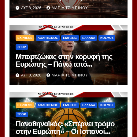
αποκαλύπτεται το μεγάλο
ΑΥΓ 8, 2026
ΜΑΡΊΑ ΤΣΙΜΠΙΝΟΎ
project 40ετίας
EXPRESS
ΑΘΛΗΤΙΣΜΟΣ
ΕΙΔΗΣΕΙΣ
ΕΛΛΑΔΑ
ΚΟΣΜΟΣ
ΣΠΟΡ
Μπαρτζώκας στην κορυφή της
Ευρώπης – Πάνω από
Γιασικεβίτσιους και
ΑΥΓ 8, 2026
ΜΑΡΊΑ ΤΣΙΜΠΙΝΟΎ
Ομπράντοβιτς στο power
ranking!
EXPRESS
ΑΘΛΗΤΙΣΜΟΣ
ΕΙΔΗΣΕΙΣ
ΕΛΛΑΔΑ
ΚΟΣΜΟΣ
ΣΠΟΡ
Παναθηναϊκός: «Σπέρνει τρόμο
στην Ευρώπη» – Οι Ισπανοί