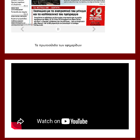
Τα
πρωτοσέλιδα
των
εφημερίδων