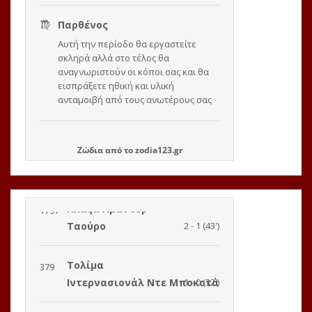
Ζώδια
από το
zodia123.gr