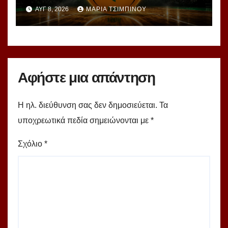
βλέπουν μια πράσινη
ΑΥΓ 8, 2026
ΜΑΡΊΑ ΤΣΙΜΠΙΝΟΎ
υπερομάδα!
Αφήστε μια απάντηση
Η ηλ. διεύθυνση σας δεν δημοσιεύεται.
Τα
υποχρεωτικά πεδία σημειώνονται με
*
Σχόλιο
*