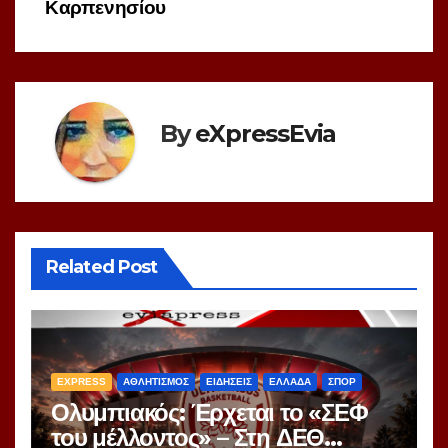
Καρπενησίου
By
eXpressEvia
Related Post
EXPRESS
ΑΘΛΗΤΙΣΜΟΣ
ΕΙΔΗΣΕΙΣ
ΕΛΛΑΔΑ
ΣΠΟΡ
Ολυμπιακός: Έρχεται το «ΣΕΦ
του μέλλοντος» – Στη ΔΕΘ