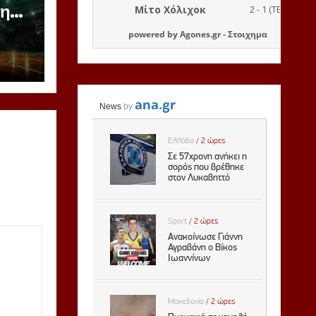
την
ανοί
powered by
Agones.gr
-
Στοιχημα
ινη