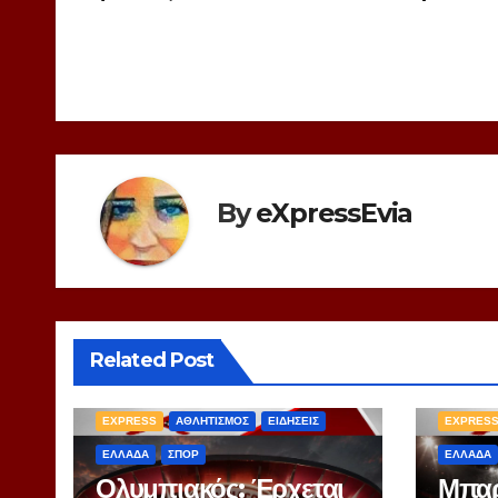
άρθρων
By
eXpressEvia
Related Post
EXPRESS
ΑΘΛΗΤΙΣΜΟΣ
ΕΙΔΗΣΕΙΣ
EXPRES
ΕΛΛΑΔΑ
ΣΠΟΡ
ΕΛΛΑΔΑ
Ολυμπιακός: Έρχεται
Μπαρ