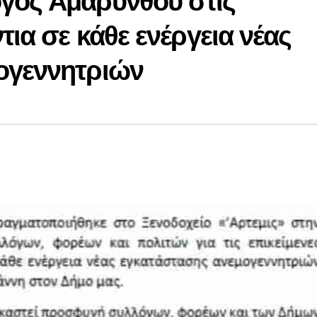
γος Αμαρύνθου στις
τια σε κάθε ενέργεια νέας
ογεννητριών