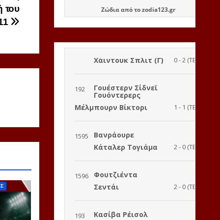
ή του
Ζώδια
από το
zodia123.gr
/11
ΙΣ