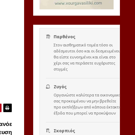
ανόε
ευση