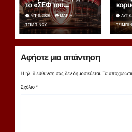
το «ΣΕΦ του
κορυ
μέλλοντος» – Στη ΔΕΘ
– Πά
ΑΥΓ 8, 2026
ΜΑΡΊΑ
ΑΥΓ 8
αποκαλύπτεται το
Γιασι
μεγάλο project
ΤΣΙΜΠΙΝΟΎ
Ομπρ
ΤΣΙΜΠΙ
40ετίας
powe
Αφήστε μια απάντηση
Η ηλ. διεύθυνση σας δεν δημοσιεύεται.
Τα υποχρεωτι
Σχόλιο
*