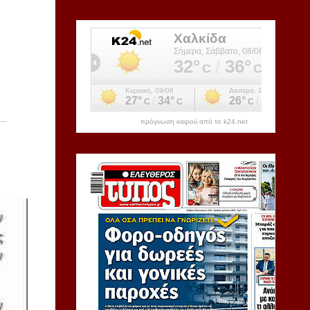
πρόγνωση καιρού από το k24.net