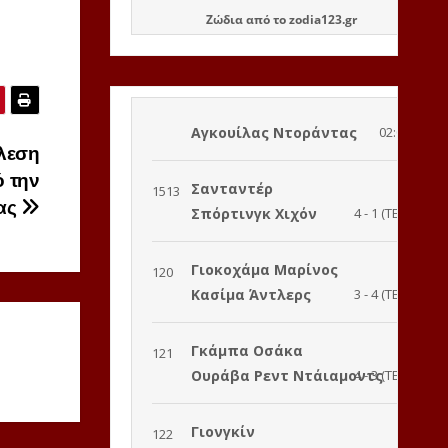
Ζώδια
από το
zodia123.gr
λεση
 την
δας