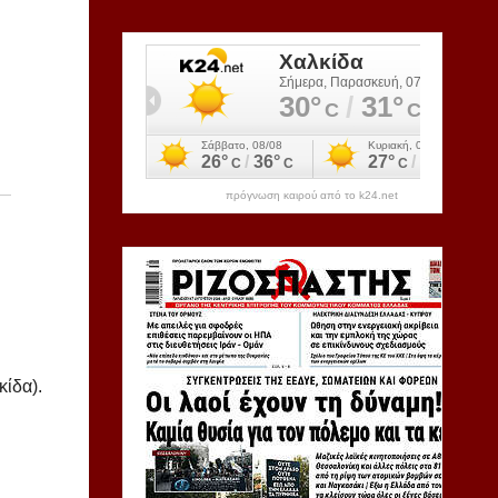
πρόγνωση καιρού από το k24.net
κίδα).