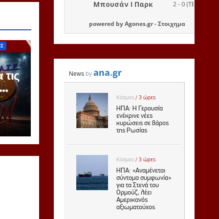
powered by
Agones.gr
-
Στοιχημα
ΙΣ
 τις
ζόν