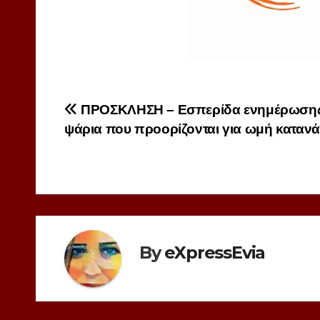
Πλοήγηση
ΠΡΟΣΚΛΗΣΗ – Εσπερίδα ενημέρωσης
ψάρια που προορίζονται για ωμή κατα
άρθρων
By
eXpressEvia