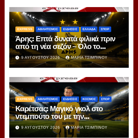
EXPRESS
ΑΘΛΗΤΙΣΜΟΣ
ΕΙΔΗΣΕΙΣ
ΕΛΛΑΔΑ
ΣΠΟΡ
Άρης: Επτά δυνατά φιλικά πριν
από τη νέα σεζόν – Όλο το
πρόγραμμα
9 ΑΥΓΟΎΣΤΟΥ 2026
ΜΑΡΊΑ ΤΣΙΜΠΙΝΟΎ
EXPRESS
ΑΘΛΗΤΙΣΜΟΣ
ΕΙΔΗΣΕΙΣ
ΚΟΣΜΟΣ
ΣΠΟΡ
Καρέτσας: Μαγικό γκολ στο
ντεμπούτο του με την
Ντόρτμουντ!
9 ΑΥΓΟΎΣΤΟΥ 2026
ΜΑΡΊΑ ΤΣΙΜΠΙΝΟΎ