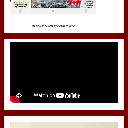
Τα
πρωτοσέλιδα
των
εφημερίδων