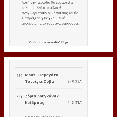
Ζώδια
από το
zodia123.gr