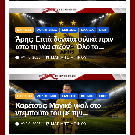
EXPRESS
ΑΘΛΗΤΙΣΜΟΣ
ΕΙΔΗΣΕΙΣ
ΕΛΛΑΔΑ
ΣΠΟΡ
Άρης: Επτά δυνατά φιλικά πριν
από τη νέα σεζόν – Όλο το
πρόγραμμα
ΑΥΓ 9, 2026
ΜΑΡΊΑ ΤΣΙΜΠΙΝΟΎ
EXPRESS
ΑΘΛΗΤΙΣΜΟΣ
ΕΙΔΗΣΕΙΣ
ΚΟΣΜΟΣ
ΣΠΟΡ
Καρέτσας: Μαγικό γκολ στο
ντεμπούτο του με την
Ντόρτμουντ!
ΑΥΓ 9, 2026
ΜΑΡΊΑ ΤΣΙΜΠΙΝΟΎ