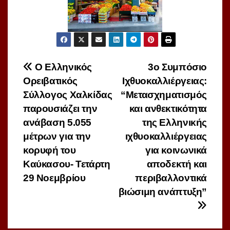
Πλοήγηση
Ο Ελληνικός
3ο Συμπόσιο
Ορειβατικός
Ιχθυοκαλλιέργειας:
άρθρων
Σύλλογος Χαλκίδας
“Μετασχηματισμός
παρουσιάζει την
και ανθεκτικότητα
ανάβαση 5.055
της Ελληνικής
μέτρων για την
ιχθυοκαλλιέργειας
κορυφή του
για κοινωνικά
Καύκασου- Τετάρτη
αποδεκτή και
29 Νοεμβρίου
περιβαλλοντικά
βιώσιμη ανάπτυξη”