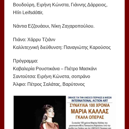
Βουδούρη, Ειρήνη Κώνστα, Γιάννης Δάρρειος,
Hlín Leifsdóttir,
Νάντια Εζζουάουι, Νίκη Ζαχαροπούλου.
Πιάνο: Χάρρυ Τζιάνν
Καλλιτεχνική διεύθυνση: Παναγιώτης Καρούσος
Πρόγραμμα:
Καβαλερία Ρουστικάνα – Πιέτρο Μασκάνι
Σαντούτσα: Ειρήνη Κώνστα, σοπράνο
Άλφιο: Πέτρος Σαλάτας, Βαρύτονος