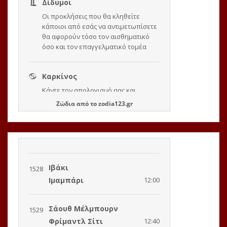
Ζώδια
από το
zodia123.gr