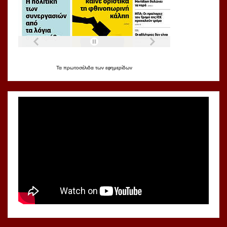
Τα
πρωτοσέλιδα
των
εφημερίδων