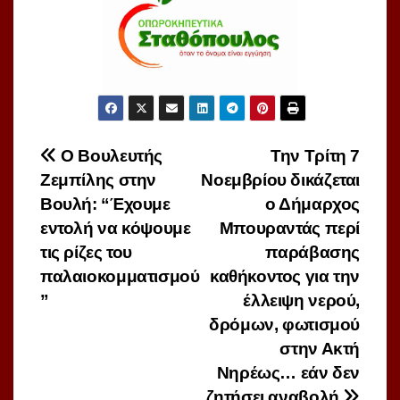
Πλοήγηση
O Bουλευτής
Την Τρίτη 7
Ζεμπίλης στην
Νοεμβρίου δικάζεται
άρθρων
Βουλή: “Έχουμε
ο Δήμαρχος
εντολή να κόψουμε
Μπουραντάς περί
τις ρίζες του
παράβασης
παλαιοκομματισμού
καθήκοντος για την
”
έλλειψη νερού,
δρόμων, φωτισμού
στην Ακτή
Νηρέως… εάν δεν
ζητήσει αναβολή