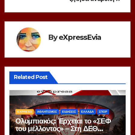
By
eXpressEvia
Related Post
EXPRESS
ΑΘΛΗΤΙΣΜΟΣ
ΕΙΔΗΣΕΙΣ
ΕΛΛΑΔΑ
ΣΠΟΡ
Ολυμπιακός: Έρχεται το «ΣΕΦ
του μέλλοντος» – Στη ΔΕΘ