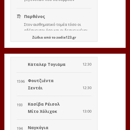
Ζώδια
από το
zodia123.gr