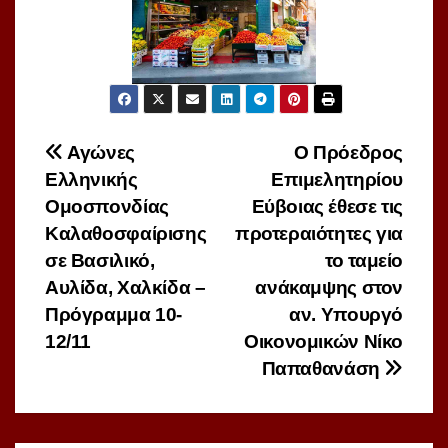
Πλοήγηση
Αγώνες
O Πρόεδρος
Ελληνικής
Επιμελητηρίου
άρθρων
Ομοσπονδίας
Εύβοιας έθεσε τις
Καλαθοσφαίρισης
προτεραιότητες για
σε Bασιλικό,
το ταμείο
Αυλίδα, Χαλκίδα –
ανάκαμψης στον
Πρόγραμμα 10-
αν. Υπουργό
12/11
Οικονομικών Νίκο
Παπαθανάση