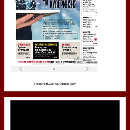
Τα
πρωτοσέλιδα
των
εφημερίδων