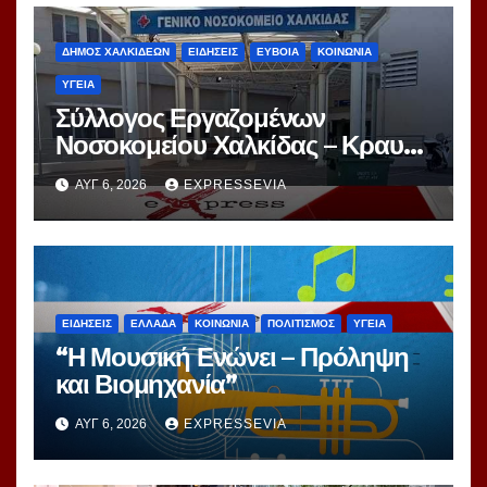
ΔΗΜΟΣ ΧΑΛΚΙΔΕΩΝ
ΕΙΔΗΣΕΙΣ
ΕΥΒΟΙΑ
ΚΟΙΝΩΝΙΑ
ΥΓΕΙΑ
Σύλλογος Εργαζομένων
Νοσοκομείου Χαλκίδας – Κραυγή
Αγωνίας
ΑΥΓ 6, 2026
EXPRESSEVIA
ΕΙΔΗΣΕΙΣ
ΕΛΛΑΔΑ
ΚΟΙΝΩΝΙΑ
ΠΟΛΙΤΙΣΜΟΣ
ΥΓΕΙΑ
“Η Μουσική Ενώνει – Πρόληψη
και Βιομηχανία”
ΑΥΓ 6, 2026
EXPRESSEVIA