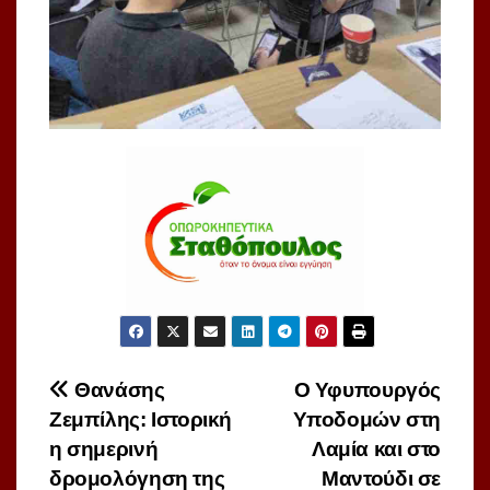
Πλοήγηση
Θανάσης
O Υφυπουργός
Ζεμπίλης: Ιστορική
Υποδομών στη
άρθρων
η σημερινή
Λαμία και στο
δρομολόγηση της
Μαντούδι σε