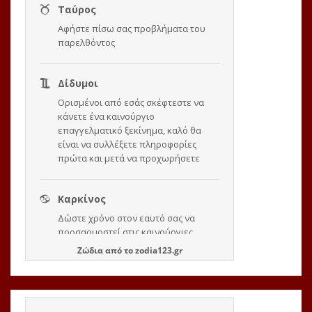
Ζώδια
από το
zodia123.gr