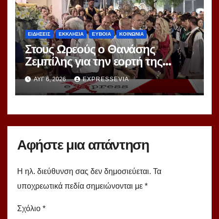
ΕΙΔΗΣΕΙΣ
ΕΚΚΛΗΣΙΑ
ΕΥΒΟΙΑ
ΚΟΙΝΩΝΙΑ
Στους Ωρεούς ο Θανάσης
Ζεμπίλης για την εορτή της
Μεταμορφώσεως Σωτήρος
ΑΥΓ 6, 2026
EXPRESSEVIA
Αφήστε μια απάντηση
Η ηλ. διεύθυνση σας δεν δημοσιεύεται.
Τα
υποχρεωτικά πεδία σημειώνονται με
*
Σχόλιο
*