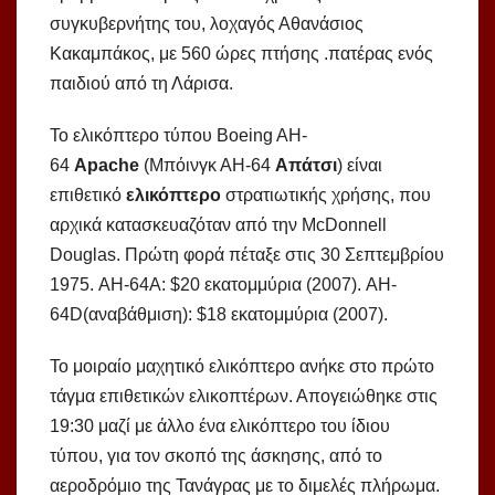
συγκυβερνήτης του, λοχαγός Αθανάσιος
Κακαμπάκος, με 560 ώρες πτήσης .πατέρας ενός
παιδιού από τη Λάρισα.
Το ελικόπτερο τύπου Boeing AH-
64
Apache
(Μπόινγκ ΑΗ-64
Απάτσι
) είναι
επιθετικό
ελικόπτερο
στρατιωτικής χρήσης, που
αρχικά κατασκευαζόταν από την McDonnell
Douglas. Πρώτη φορά πέταξε στις 30 Σεπτεμβρίου
1975. AH-64A: $20 εκατομμύρια (2007). AH-
64D(αναβάθμιση): $18 εκατομμύρια (2007).
Το μοιραίο μαχητικό ελικόπτερο ανήκε στο πρώτο
τάγμα επιθετικών ελικοπτέρων. Απογειώθηκε στις
19:30 μαζί με άλλο ένα ελικόπτερο του ίδιου
τύπου, για τον σκοπό της άσκησης, από το
αεροδρόμιο της Τανάγρας με το διμελές πλήρωμα.