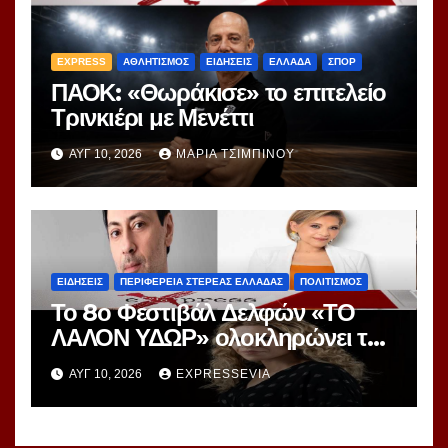
EXPRESS
ΑΘΛΗΤΙΣΜΟΣ
ΕΙΔΗΣΕΙΣ
ΕΛΛΑΔΑ
ΣΠΟΡ
ΠΑΟΚ: «Θωράκισε» το επιτελείο
Τρινκιέρι με Μενέττι
ΑΥΓ 10, 2026
ΜΑΡΊΑ ΤΣΙΜΠΙΝΟΎ
ΕΙΔΗΣΕΙΣ
ΠΕΡΙΦΕΡΕΙΑ ΣΤΕΡΕΑΣ ΕΛΛΑΔΑΣ
ΠΟΛΙΤΙΣΜΟΣ
Το 8ο Φεστιβάλ Δελφών «ΤΟ
ΛΑΛΟΝ ΥΔΩΡ» ολοκληρώνει τα
δρώμενα στον Δήμο Δωρίδος
ΑΥΓ 10, 2026
EXPRESSEVIA