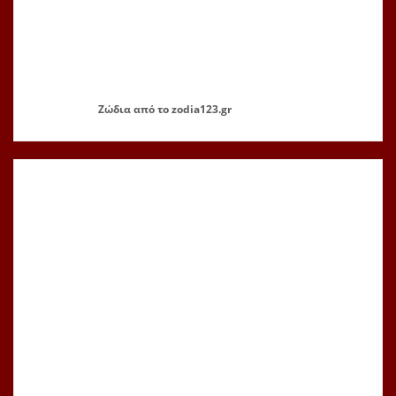
Ζώδια
από το
zodia123.gr