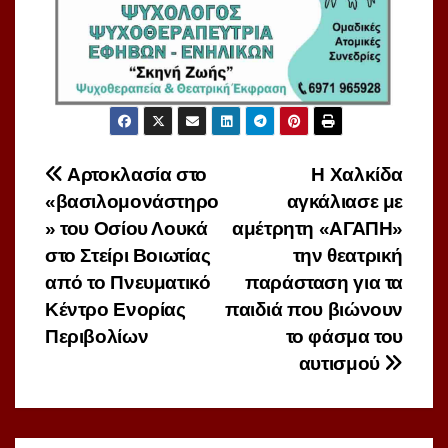
Πλοήγηση
Αρτοκλασία στο
Η Χαλκίδα
«βασιλομονάστηρο
αγκάλιασε με
άρθρων
» του Οσίου Λουκά
αμέτρητη «ΑΓΑΠΗ»
στο Στείρι Βοιωτίας
την θεατρική
από το Πνευματικό
παράσταση για τα
Κέντρο Ενορίας
παιδιά που βιώνουν
Περιβολίων
το φάσμα του
αυτισμού