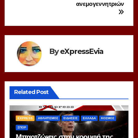
ανεμογεννητριών
By
eXpressEvia
Related Post
EXPRESS
ΑΘΛΗΤΙΣΜΟΣ
ΕΙΔΗΣΕΙΣ
ΕΛΛΑΔΑ
ΚΟΣΜΟΣ
ΣΠΟΡ
Μπαρτζώκας στην κορυφή της