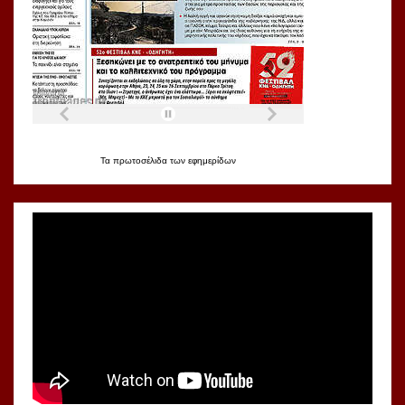
Τα
πρωτοσέλιδα
των
εφημερίδων