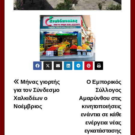
Πλοήγηση
Μήνας γιορτής
O Εμπορικός
για τον Σύνδεσμο
Σύλλογος
άρθρων
Χαλκιδέων ο
Αμαρύνθου στις
Νοέμβριος
κινητοποιήσεις
ενάντια σε κάθε
ενέργεια νέας
εγκατάστασης