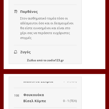
Ζώδια
από το
zodia123.gr