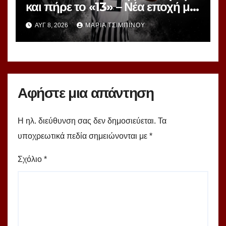
και πήρε το «13» – Νέα εποχή με
γνώριμο αριθμό
ΑΥΓ 8, 2026
ΜΑΡΊΑ ΤΣΙΜΠΙΝΟΎ
Αφήστε μια απάντηση
Η ηλ. διεύθυνση σας δεν δημοσιεύεται.
Τα
υποχρεωτικά πεδία σημειώνονται με
*
Σχόλιο
*