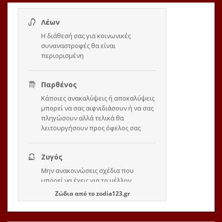
Ζώδια
από το
zodia123.gr