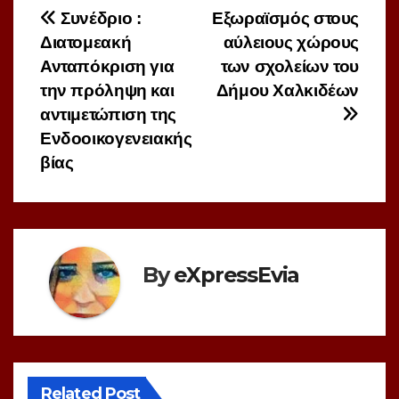
Πλοήγηση
Συνέδριο :
Εξωραϊσμός στους
Διατομεακή
αύλειους χώρους
άρθρων
Ανταπόκριση για
των σχολείων του
την πρόληψη και
Δήμου Χαλκιδέων
αντιμετώπιση της
Ενδοοικογενειακής
βίας
By
eXpressEvia
Related Post