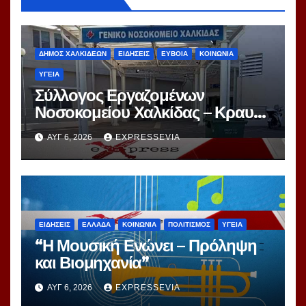
ΔΗΜΟΣ ΧΑΛΚΙΔΕΩΝ
ΕΙΔΗΣΕΙΣ
ΕΥΒΟΙΑ
ΚΟΙΝΩΝΙΑ
ΥΓΕΙΑ
Σύλλογος Εργαζομένων
Νοσοκομείου Χαλκίδας – Κραυγή
Αγωνίας
ΑΥΓ 6, 2026
EXPRESSEVIA
ΕΙΔΗΣΕΙΣ
ΕΛΛΑΔΑ
ΚΟΙΝΩΝΙΑ
ΠΟΛΙΤΙΣΜΟΣ
ΥΓΕΙΑ
“Η Μουσική Ενώνει – Πρόληψη
και Βιομηχανία”
ΑΥΓ 6, 2026
EXPRESSEVIA