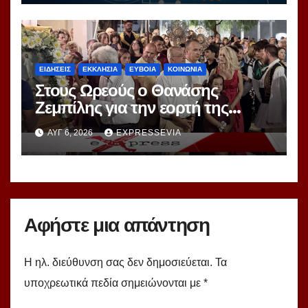
ΕΙΔΗΣΕΙΣ
ΕΚΚΛΗΣΙΑ
ΕΥΒΟΙΑ
ΚΟΙΝΩΝΙΑ
Στους Ωρεούς ο Θανάσης
Ζεμπίλης για την εορτή της
Μεταμορφώσεως Σωτήρος
ΑΥΓ 6, 2026
EXPRESSEVIA
Αφήστε μια απάντηση
Η ηλ. διεύθυνση σας δεν δημοσιεύεται.
Τα
υποχρεωτικά πεδία σημειώνονται με
*