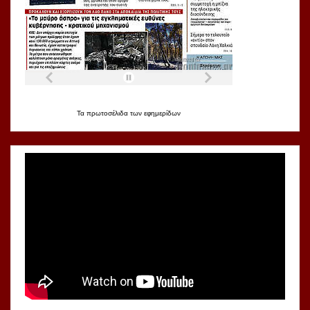
Τα
πρωτοσέλιδα
των
εφημερίδων