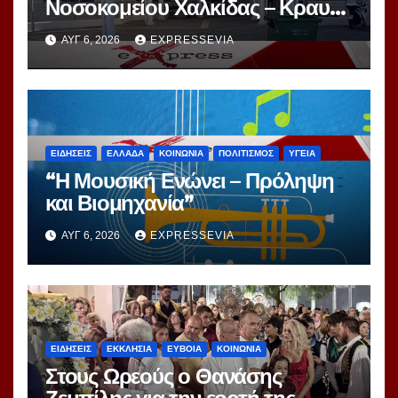
Νοσοκομείου Χαλκίδας – Κραυγή
Αγωνίας
ΑΥΓ 6, 2026
EXPRESSEVIA
ΕΙΔΗΣΕΙΣ
ΕΛΛΑΔΑ
ΚΟΙΝΩΝΙΑ
ΠΟΛΙΤΙΣΜΟΣ
ΥΓΕΙΑ
“Η Μουσική Ενώνει – Πρόληψη
και Βιομηχανία”
ΑΥΓ 6, 2026
EXPRESSEVIA
ΕΙΔΗΣΕΙΣ
ΕΚΚΛΗΣΙΑ
ΕΥΒΟΙΑ
ΚΟΙΝΩΝΙΑ
Στους Ωρεούς ο Θανάσης