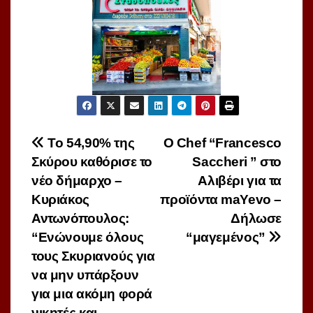
Πλοήγηση
Το 54,90% της
O Chef “Francesco
Σκύρου καθόρισε το
Saccheri ” στο
άρθρων
νέο δήμαρχο –
Αλιβέρι για τα
Κυριάκος
προϊόντα maYevo –
Αντωνόπουλος:
Δήλωσε
“Ενώνουμε όλους
“μαγεμένος”
τους Σκυριανούς για
να μην υπάρξουν
για μια ακόμη φορά
νικητές και