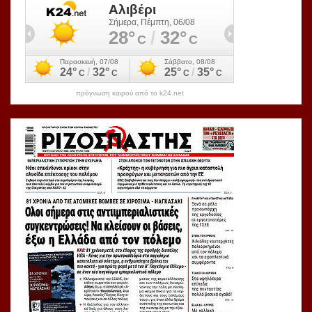
πρόγνωση καιρού από το k24.net