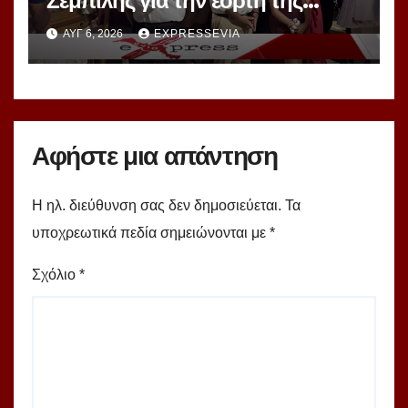
Ζεμπίλης για την εορτή της
Μεταμορφώσεως Σωτήρος
ΑΥΓ 6, 2026
EXPRESSEVIA
Αφήστε μια απάντηση
Η ηλ. διεύθυνση σας δεν δημοσιεύεται.
Τα
υποχρεωτικά πεδία σημειώνονται με
*
Σχόλιο
*