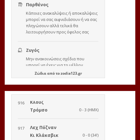
Ζώδια
από το
zodia123.gr