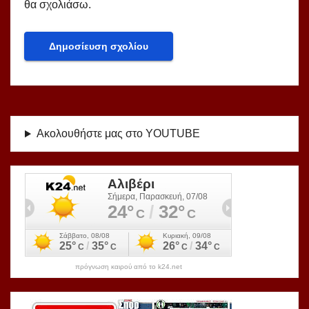
θα σχολιάσω.
Ακολουθήστε μας στο YOUTUBE
πρόγνωση καιρού από το k24.net