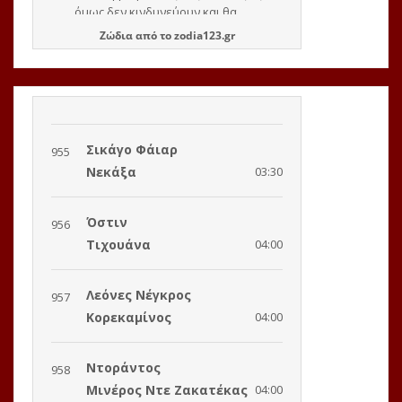
Ζώδια
από το
zodia123.gr