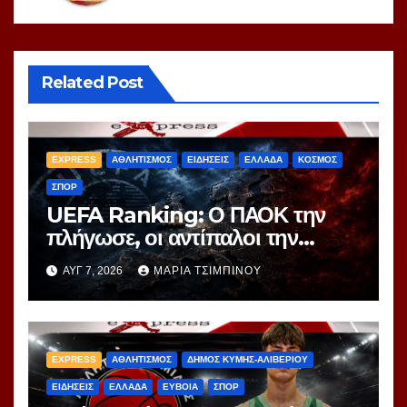
Related Post
EXPRESS
ΑΘΛΗΤΙΣΜΟΣ
ΕΙΔΗΣΕΙΣ
ΕΛΛΑΔΑ
ΚΟΣΜΟΣ
ΣΠΟΡ
UEFA Ranking: Ο ΠΑΟΚ την
πλήγωσε, οι αντίπαλοι την
τιμώρησαν – Ξεφεύγει η 10η
ΑΥΓ 7, 2026
ΜΑΡΊΑ ΤΣΙΜΠΙΝΟΎ
θέση για την Ελλάδα
EXPRESS
ΑΘΛΗΤΙΣΜΟΣ
ΔΗΜΟΣ ΚΥΜΗΣ-ΑΛΙΒΕΡΙΟΥ
ΕΙΔΗΣΕΙΣ
ΕΛΛΑΔΑ
ΕΥΒΟΙΑ
ΣΠΟΡ