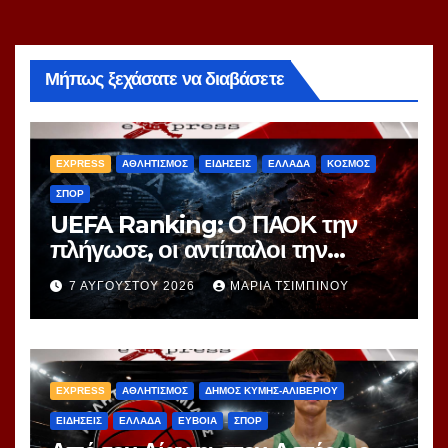
Μήπως ξεχάσατε να διαβάσετε
EXPRESS
ΑΘΛΗΤΙΣΜΟΣ
ΕΙΔΗΣΕΙΣ
ΕΛΛΑΔΑ
ΚΟΣΜΟΣ
ΣΠΟΡ
UEFA Ranking: Ο ΠΑΟΚ την
πλήγωσε, οι αντίπαλοι την
τιμώρησαν – Ξεφεύγει η 10η θέση
7 ΑΥΓΟΎΣΤΟΥ 2026
ΜΑΡΊΑ ΤΣΙΜΠΙΝΟΎ
για την Ελλάδα
EXPRESS
ΑΘΛΗΤΙΣΜΟΣ
ΔΗΜΟΣ ΚΥΜΗΣ-ΑΛΙΒΕΡΙΟΥ
ΕΙΔΗΣΕΙΣ
ΕΛΛΑΔΑ
ΕΥΒΟΙΑ
ΣΠΟΡ