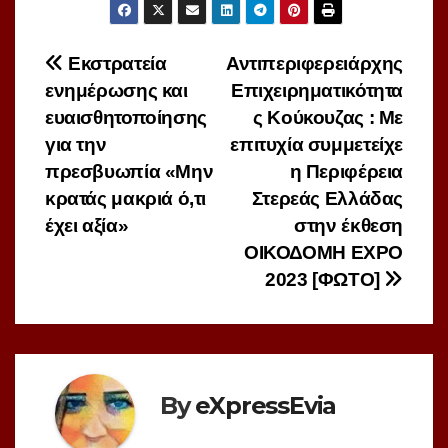
Πλοήγηση
Εκστρατεία
Αντιπεριφερειάρχης
ενημέρωσης και
Επιχειρηματικότητα
άρθρων
ευαισθητοποίησης
ς Κούκουζας : Με
για την
επιτυχία συμμετείχε
πρεσβυωπία «Μην
η Περιφέρεια
κρατάς μακριά ό,τι
Στερεάς Ελλάδας
έχει αξία»
στην έκθεση
ΟΙΚΟΔΟΜΗ EXPO
2023 [ΦΩΤΟ]
By
eXpressEvia