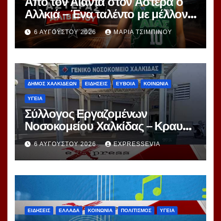
Από τον Αίαντα στον Αστέρα ο
Αλλκιά – Ένα ταλέντο με μέλλον
στα χέρια του Αγγέλου
6 ΑΥΓΟΎΣΤΟΥ 2026
ΜΑΡΊΑ ΤΣΙΜΠΙΝΟΎ
ΔΗΜΟΣ ΧΑΛΚΙΔΕΩΝ
ΕΙΔΗΣΕΙΣ
ΕΥΒΟΙΑ
ΚΟΙΝΩΝΙΑ
ΥΓΕΙΑ
Σύλλογος Εργαζομένων
Νοσοκομείου Χαλκίδας – Κραυγή
Αγωνίας
6 ΑΥΓΟΎΣΤΟΥ 2026
EXPRESSEVIA
ΕΙΔΗΣΕΙΣ
ΕΛΛΑΔΑ
ΚΟΙΝΩΝΙΑ
ΠΟΛΙΤΙΣΜΟΣ
ΥΓΕΙΑ