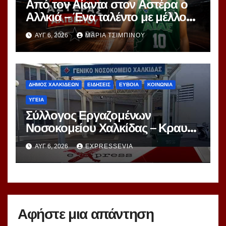
Από τον Αίαντα στον Αστέρα ο
Αλλκιά – Ένα ταλέντο με μέλλον
στα χέρια του Αγγέλου
ΑΥΓ 6, 2026
ΜΑΡΊΑ ΤΣΙΜΠΙΝΟΎ
ΔΗΜΟΣ ΧΑΛΚΙΔΕΩΝ
ΕΙΔΗΣΕΙΣ
ΕΥΒΟΙΑ
ΚΟΙΝΩΝΙΑ
ΥΓΕΙΑ
Σύλλογος Εργαζομένων
Νοσοκομείου Χαλκίδας – Κραυγή
Αγωνίας
ΑΥΓ 6, 2026
EXPRESSEVIA
Αφήστε μια απάντηση