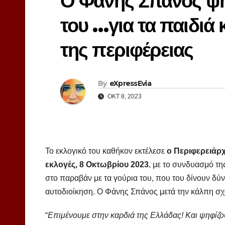
Ο Φάνης Σπανός ψή
του …για τα παιδιά 
της περιφέρειας
By
eXpressEvia
ΟΚΤ 8, 2023
Το εκλογικό του καθήκον εκτέλεσε
ο Περιφερειάρ
εκλογές, 8 Οκτωβρίου 2023
, με το συνδυασμό τη
στο παραβάν με τα γούρια του, που του δίνουν δύν
αυτοδιοίκηση. Ο Φάνης Σπάνος μετά την κάλπη σχ
“
Επιμένουμε στην καρδιά της Ελλάδας! Και ψηφίζουμ