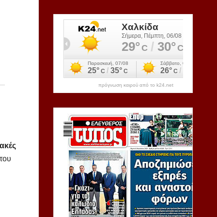
πρόγνωση καιρού από το k24.net
ιακές
 του