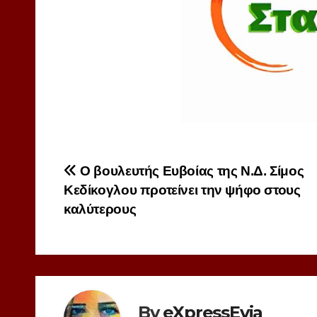
Πλοήγηση
Ο βουλευτής Ευβοίας της Ν.Δ. Σίμος
Κεδίκογλου προτείνει την ψήφο στους
άρθρων
καλύτερους
By
eXpressEvia