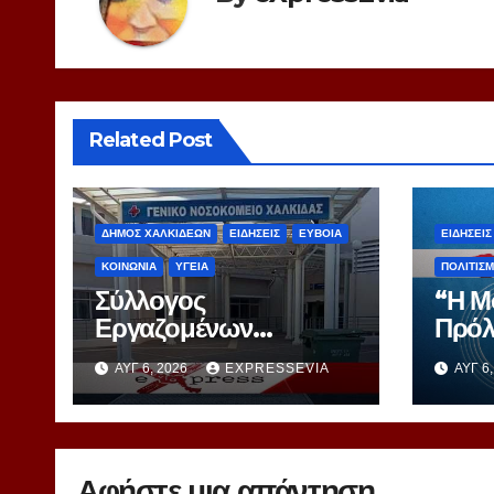
Related Post
ΔΗΜΟΣ ΧΑΛΚΙΔΕΩΝ
ΕΙΔΗΣΕΙΣ
ΕΥΒΟΙΑ
ΕΙΔΗΣΕΙΣ
ΚΟΙΝΩΝΙΑ
ΥΓΕΙΑ
ΠΟΛΙΤΙΣ
Σύλλογος
“Η Μ
Εργαζομένων
Πρόλ
Νοσοκομείου
Βιομ
ΑΥΓ 6, 2026
EXPRESSEVIA
ΑΥΓ 6
Χαλκίδας – Κραυγή
Αγωνίας
Αφήστε μια απάντηση