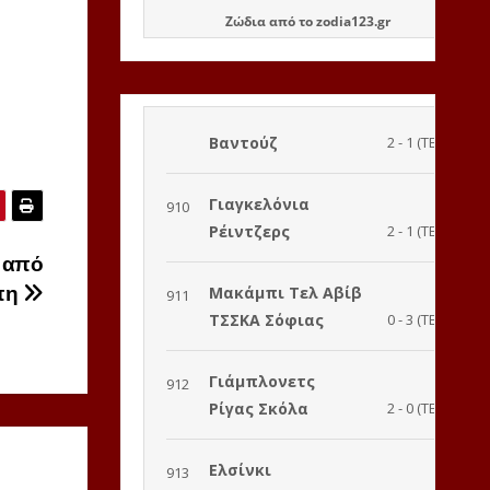
Ζώδια
από το
zodia123.gr
 από
πη