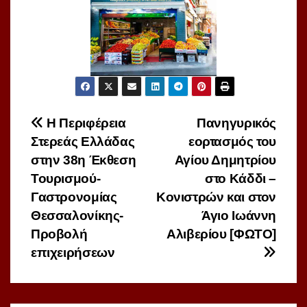
Πλοήγηση
Η Περιφέρεια
Πανηγυρικός
Στερεάς Ελλάδας
εορτασμός του
άρθρων
στην 38η Έκθεση
Αγίου Δημητρίου
Τουρισμού-
στο Κάδδι –
Γαστρονομίας
Κονιστρών και στον
Θεσσαλονίκης-
Άγιο Ιωάννη
Προβολή
Αλιβερίου [ΦΩΤΟ]
επιχειρήσεων