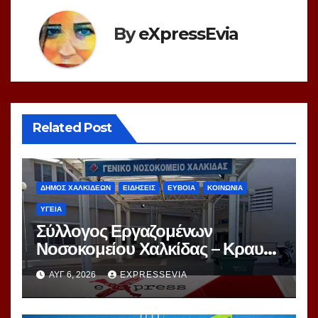
By
eXpressEvia
Related Post
ΔΗΜΟΣ ΧΑΛΚΙΔΕΩΝ
ΕΙΔΗΣΕΙΣ
ΕΥΒΟΙΑ
ΚΟΙΝΩΝΙΑ
ΥΓΕΙΑ
Σύλλογος Εργαζομένων
Νοσοκομείου Χαλκίδας – Κραυγή
Αγωνίας
ΑΥΓ 6, 2026
EXPRESSEVIA