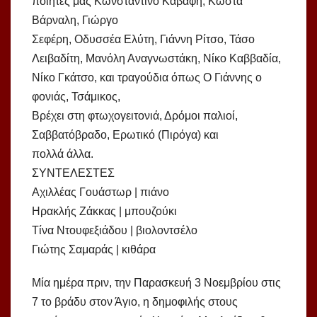
ποιητές μας Κωνσταντίνο Καβάφη, Κώστα
Βάρναλη, Γιώργο
Σεφέρη, Οδυσσέα Ελύτη, Γιάννη Ρίτσο, Τάσο
Λειβαδίτη, Μανόλη Αναγνωστάκη, Νίκο Καββαδία,
Νίκο Γκάτσο, και τραγούδια όπως Ο Γιάννης ο
φονιάς, Τσάμικος,
Βρέχει στη φτωχογειτονιά, Δρόμοι παλιοί,
Σαββατόβραδο, Ερωτικό (Πιρόγα) και
πολλά άλλα.
ΣΥΝΤΕΛΕΣΤΕΣ
Αχιλλέας Γουάστωρ | πιάνο
Ηρακλής Ζάκκας | μπουζούκι
Τίνα Ντουφεξιάδου | βιολοντσέλο
Γιώτης Σαμαράς | κιθάρα
Μία ημέρα πριν, την Παρασκευή 3 Νοεμβρίου στις
7 το βράδυ στον Άγιο, η δημοφιλής στους