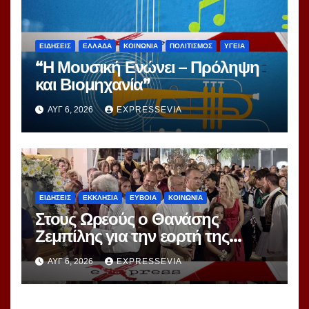
ΕΙΔΗΣΕΙΣ
ΕΛΛΑΔΑ
ΚΟΙΝΩΝΙΑ
ΠΟΛΙΤΙΣΜΟΣ
ΥΓΕΙΑ
“Η Μουσική Ενώνει – Πρόληψη
και Βιομηχανία”
ΑΥΓ 6, 2026
EXPRESSEVIA
ΕΙΔΗΣΕΙΣ
ΕΚΚΛΗΣΙΑ
ΕΥΒΟΙΑ
ΚΟΙΝΩΝΙΑ
Στους Ωρεούς ο Θανάσης
Ζεμπίλης για την εορτή της
Μεταμορφώσεως Σωτήρος
ΑΥΓ 6, 2026
EXPRESSEVIA