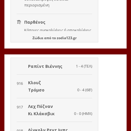
Ζώδια
από το
zodia123.gr