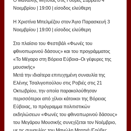
Ο Μανώλης Μητσιάς στις Γούβες Σάββατο 4
Νοεμβρίου | 19:00 | είσοδος ελεύθερη
Η Χριστίνα Μπελμέζου στον Άγιο Παρασκευή 3
Νοεμβρίου | 19:00 | είσοδος ελεύθερη
Στο πλαίσιο του Φεστιβάλ «Φωνές του
φθινοπωρινού δάσους» και του προγράμματος
«Το Μέγαρο στη Βόρεια Εύβοια–Οι γέφυρες της
μουσικής»
Μετά την ιδιαίτερα επιτυχημένη συναυλία της
Ελένης Τσαλιγοπούλου στις Ροβιές στις 21
Οκτωβρίου, την οποία παρακολούθησαν
περισσότεροι από χίλιοι κάτοικοι της Βόρειας
Εύβοιας, το πρόγραμμα πολιτιστικών
εκδηλώσεων «Φωνές του φθινοπωρινού δάσους»
του Μεγάρου Μουσικής συνεχίζεται τον Νοέμβριο,
με τις συναυλίες του Μανώλη Μητσιά (Γούβες,