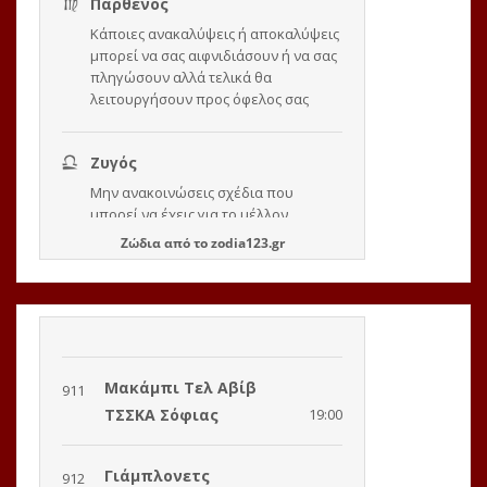
Ζώδια
από το
zodia123.gr