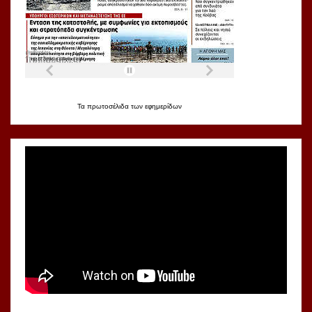
Τα
πρωτοσέλιδα
των
εφημερίδων