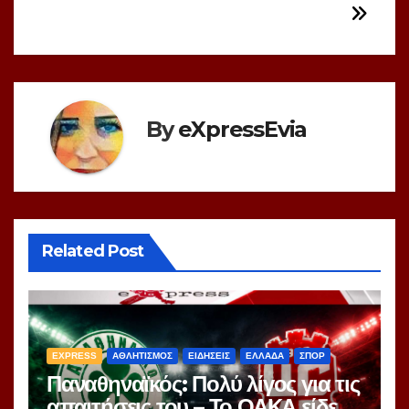
By
eXpressEvia
Related Post
EXPRESS
ΑΘΛΗΤΙΣΜΟΣ
ΕΙΔΗΣΕΙΣ
ΕΛΛΑΔΑ
ΣΠΟΡ
Παναθηναϊκός: Πολύ λίγος για τις
απαιτήσεις του – Το ΟΑΚΑ είδε