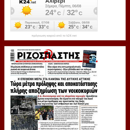
πρόγνωση καιρού από το k24.net