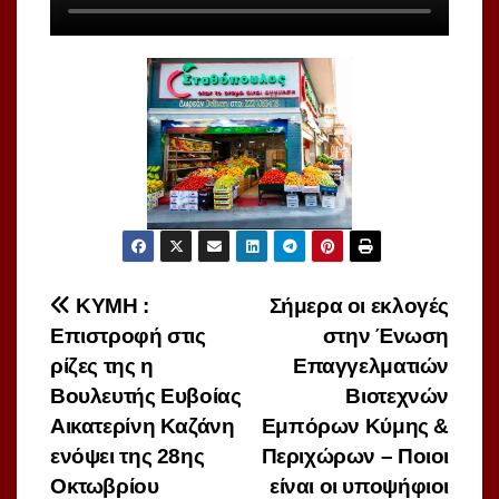
Πλοήγηση
ΚΥΜΗ :
Σήμερα οι εκλογές
Επιστροφή στις
στην Ένωση
άρθρων
ρίζες της η
Επαγγελματιών
Βουλευτής Ευβοίας
Βιοτεχνών
Αικατερίνη Καζάνη
Εμπόρων Κύμης &
ενόψει της 28ης
Περιχώρων – Ποιοι
Οκτωβρίου
είναι οι υποψήφιοι