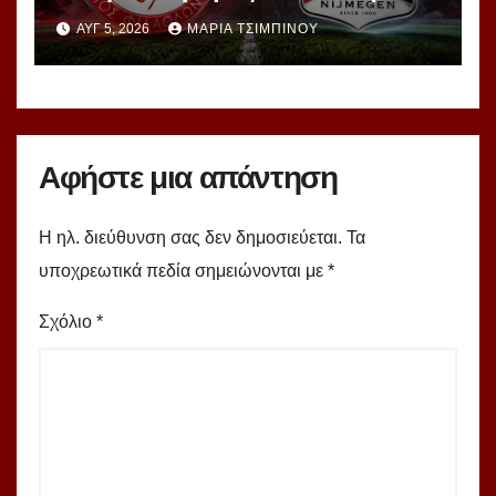
μετατρέπεται σε πρόβλημα
ΑΥΓ 5, 2026
ΜΑΡΊΑ ΤΣΙΜΠΙΝΟΎ
Αφήστε μια απάντηση
Η ηλ. διεύθυνση σας δεν δημοσιεύεται.
Τα
υποχρεωτικά πεδία σημειώνονται με
*
Σχόλιο
*