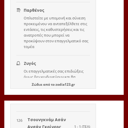
Ζώδια
από το
zodia123.gr