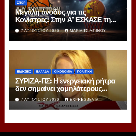
ΣΠΟΡ
Μεγάλη άνοδος για τις
Κονίστρες: Στην Α’ ΕΣΚΑΣΕ τη
νέα σεζόν – Αυτές είναι οι 12
7 ΑΥΓΟΎΣΤΟΥ 2026
ΜΑΡΊΑ ΤΣΙΜΠΙΝΟΎ
ομάδες!
ΕΙΔΗΣΕΙΣ
ΕΛΛΑΔΑ
ΟΙΚΟΝΟΜΙΑ
ΠΟΛΙΤΙΚΗ
ΣΥΡΙΖΑ-ΠΣ: Η ενεργειακή ρήτρα
δεν σημαίνει χαμηλότερους
λογαριασμούς ούτε σβήνει 7
7 ΑΥΓΟΎΣΤΟΥ 2026
EXPRESSEVIA
χρόνια ενεργειακής ακρίβειας