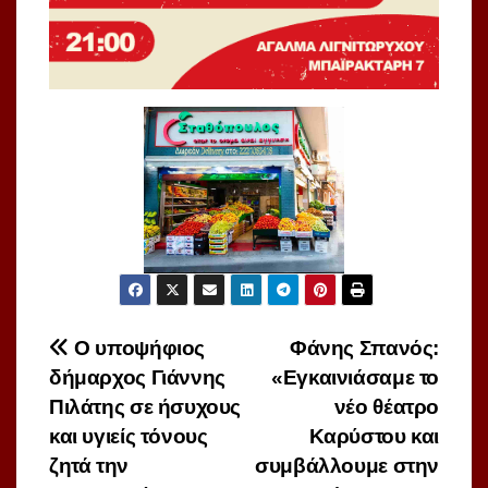
Πλοήγηση
Ο υποψήφιος
Φάνης Σπανός:
δήμαρχος Γιάννης
«Εγκαινιάσαμε το
άρθρων
Πιλάτης σε ήσυχους
νέο θέατρο
και υγιείς τόνους
Καρύστου και
ζητά την
συμβάλλουμε στην