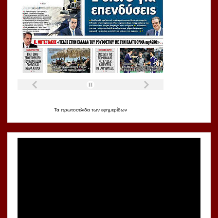
Τα
πρωτοσέλιδα
των
εφημερίδων