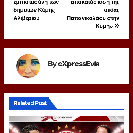
εμπιστοσύνη των
αποκατάσταση της
δημοτών Κύμης
οικίας
Αλιβερίου
Παπανικολάου στην
Κύμη»
By
eXpressEvia
Related Post