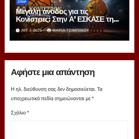
ΣΠΟΡ
Μεγάλη άνοδος για τις
Κονίστρες: Στην Α’ ΕΣΚΑΣΕ τη
νέα σεζόν – Αυτές είναι οι 12
ΑΥΓ 7, 2026
ΜΑΡΊΑ ΤΣΙΜΠΙΝΟΎ
ομάδες!
Αφήστε μια απάντηση
Η ηλ. διεύθυνση σας δεν δημοσιεύεται.
Τα
υποχρεωτικά πεδία σημειώνονται με
*
Σχόλιο
*