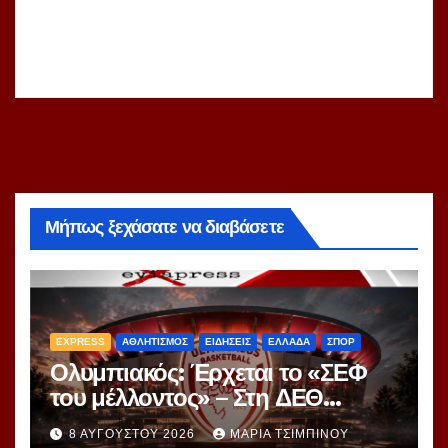
Μήπως ξεχάσατε να διαβάσετε
EXPRESS
ΑΘΛΗΤΙΣΜΟΣ
ΕΙΔΗΣΕΙΣ
ΕΛΛΑΔΑ
ΣΠΟΡ
Ολυμπιακός: Έρχεται το «ΣΕΦ
του μέλλοντος» – Στη ΔΕΘ
αποκαλύπτεται το μεγάλο
8 ΑΥΓΟΎΣΤΟΥ 2026
ΜΑΡΊΑ ΤΣΙΜΠΙΝΟΎ
project 40ετίας