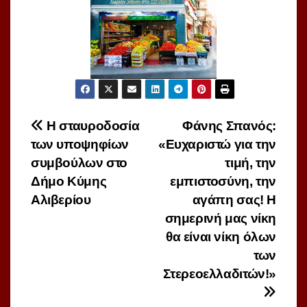
Πλοήγηση
Η σταυροδοσία
Φάνης Σπανός:
των υποψηφίων
«Ευχαριστώ για την
άρθρων
συμβούλων στο
τιμή, την
Δήμο Κύμης
εμπιστοσύνη, την
Αλιβερίου
αγάπη σας! Η
σημερινή μας νίκη
θα είναι νίκη όλων
των
Στερεοελλαδιτών!»