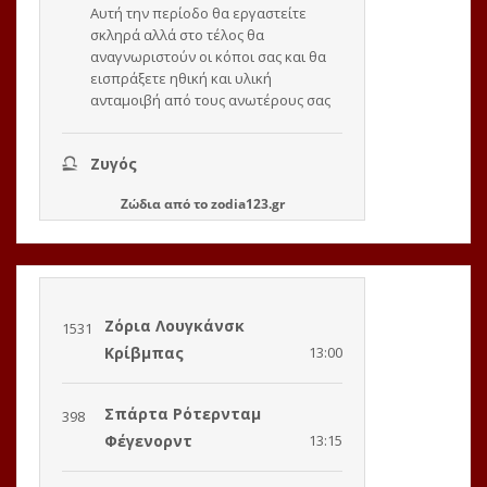
Ζώδια
από το
zodia123.gr