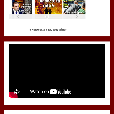
Τα
πρωτοσέλιδα
των
εφημερίδων