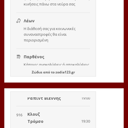
Ζώδια
από το
zodia123.gr