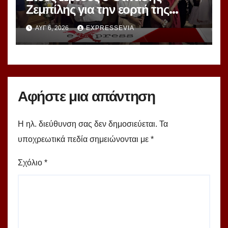
Ζεμπίλης για την εορτή της
Μεταμορφώσεως Σωτήρος
ΑΥΓ 6, 2026
EXPRESSEVIA
Αφήστε μια απάντηση
Η ηλ. διεύθυνση σας δεν δημοσιεύεται.
Τα
υποχρεωτικά πεδία σημειώνονται με
*
Σχόλιο
*