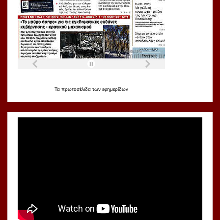
Τα
πρωτοσέλιδα
των
εφημερίδων