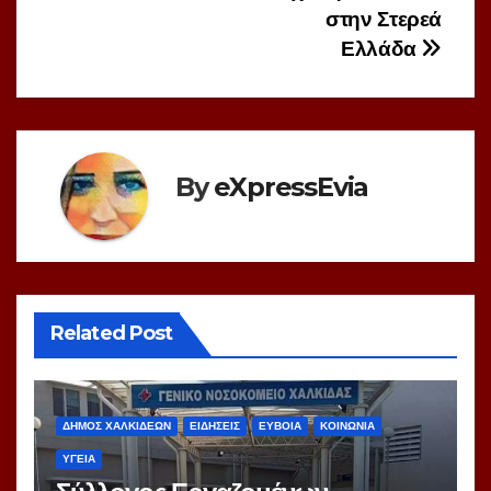
στην Στερεά
Ελλάδα
By
eXpressEvia
Related Post
ΔΗΜΟΣ ΧΑΛΚΙΔΕΩΝ
ΕΙΔΗΣΕΙΣ
ΕΥΒΟΙΑ
ΚΟΙΝΩΝΙΑ
ΥΓΕΙΑ