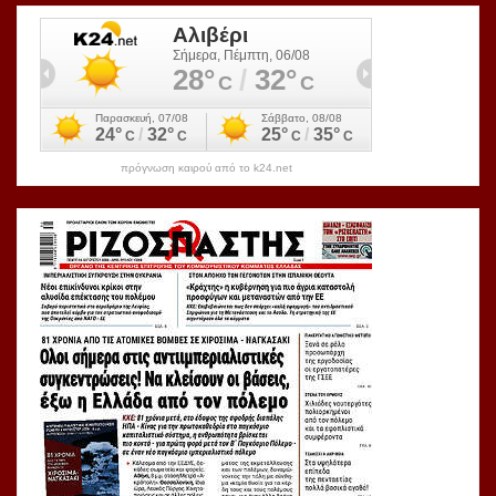
πρόγνωση καιρού από το k24.net