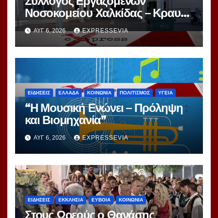
Σύλλογος Εργαζομένων
Νοσοκομείου Χαλκίδας – Κραυγή
Αγωνίας
ΑΥΓ 6, 2026
EXPRESSEVIA
ΕΙΔΗΣΕΙΣ
ΕΛΛΑΔΑ
ΚΟΙΝΩΝΙΑ
ΠΟΛΙΤΙΣΜΟΣ
ΥΓΕΙΑ
“Η Μουσική Ενώνει – Πρόληψη
και Βιομηχανία”
ΑΥΓ 6, 2026
EXPRESSEVIA
ΕΙΔΗΣΕΙΣ
ΕΚΚΛΗΣΙΑ
ΕΥΒΟΙΑ
ΚΟΙΝΩΝΙΑ
Στους Ωρεούς ο Θανάσης