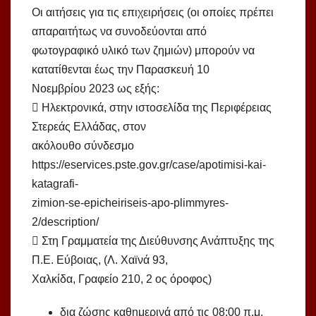
Οι αιτήσεις για τις επιχειρήσεις (οι οποίες πρέπει
απαραιτήτως να συνοδεύονται από
φωτογραφικό υλικό των ζημιών) μπορούν να
κατατίθενται έως την Παρασκευή 10
Νοεμβρίου 2023 ως εξής:
 Ηλεκτρονικά, στην ιστοσελίδα της Περιφέρειας
Στερεάς Ελλάδας, στον
ακόλουθο σύνδεσμο
https://eservices.pste.gov.gr/case/apotimisi-kai-
katagrafi-
zimion-se-epicheiriseis-apo-plimmyres-
2/description/
 Στη Γραμματεία της Διεύθυνσης Ανάπτυξης της
Π.Ε. Εύβοιας, (Λ. Χαϊνά 93,
Χαλκίδα, Γραφείο 210, 2 ος όροφος)
δια ζώσης καθημερινά από τις 08:00 π.μ.