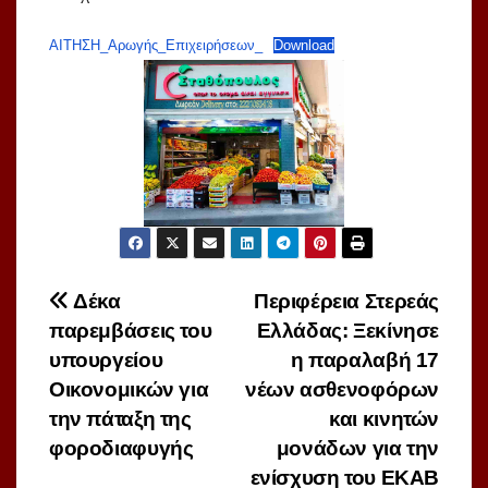
ΑΙΤΗΣΗ_Αρωγής_Επιχειρήσεων_
Download
Πλοήγηση
Δέκα
Περιφέρεια Στερεάς
παρεμβάσεις του
Ελλάδας: Ξεκίνησε
άρθρων
υπουργείου
η παραλαβή 17
Οικονομικών για
νέων ασθενοφόρων
την πάταξη της
και κινητών
φοροδιαφυγής
μονάδων για την
ενίσχυση του ΕΚΑΒ