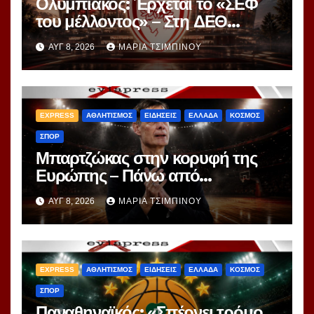
Ολυμπιακός: Έρχεται το «ΣΕΦ
του μέλλοντος» – Στη ΔΕΘ
αποκαλύπτεται το μεγάλο
ΑΥΓ 8, 2026
ΜΑΡΊΑ ΤΣΙΜΠΙΝΟΎ
project 40ετίας
EXPRESS
ΑΘΛΗΤΙΣΜΟΣ
ΕΙΔΗΣΕΙΣ
ΕΛΛΑΔΑ
ΚΟΣΜΟΣ
ΣΠΟΡ
Μπαρτζώκας στην κορυφή της
Ευρώπης – Πάνω από
Γιασικεβίτσιους και
ΑΥΓ 8, 2026
ΜΑΡΊΑ ΤΣΙΜΠΙΝΟΎ
Ομπράντοβιτς στο power
ranking!
EXPRESS
ΑΘΛΗΤΙΣΜΟΣ
ΕΙΔΗΣΕΙΣ
ΕΛΛΑΔΑ
ΚΟΣΜΟΣ
ΣΠΟΡ
Παναθηναϊκός: «Σπέρνει τρόμο