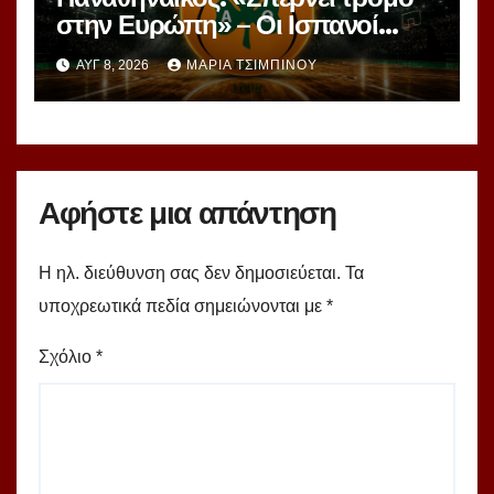
στην Ευρώπη» – Οι Ισπανοί
βλέπουν μια πράσινη
ΑΥΓ 8, 2026
ΜΑΡΊΑ ΤΣΙΜΠΙΝΟΎ
υπερομάδα!
Αφήστε μια απάντηση
Η ηλ. διεύθυνση σας δεν δημοσιεύεται.
Τα
υποχρεωτικά πεδία σημειώνονται με
*
Σχόλιο
*