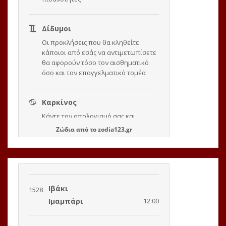
Ζώδια
από το
zodia123.gr