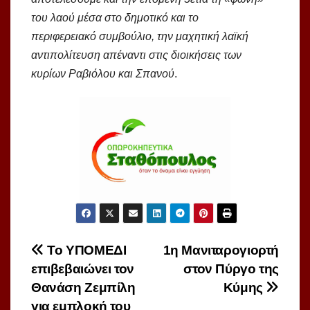
του λαού μέσα στο δημοτικό και το
περιφερειακό συμβούλιο, την μαχητική λαϊκή
αντιπολίτευση απέναντι στις διοικήσεις των
κυρίων Ραβιόλου και Σπανού
.
Πλοήγηση
Το ΥΠΟΜΕΔΙ
1η Μανιταρογιορτή
επιβεβαιώνει τον
στον Πύργο της
άρθρων
Θανάση Ζεμπίλη
Κύμης
για εμπλοκή του