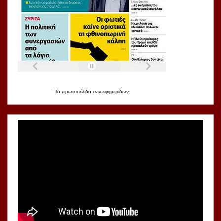
Τα
πρωτοσέλιδα
των
εφημερίδων