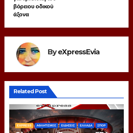
βόρειου οδικού
άξονα
By
eXpressEvia
Related Post
EXPRESS
ΑΘΛΗΤΙΣΜΟΣ
ΕΙΔΗΣΕΙΣ
ΕΛΛΑΔΑ
ΣΠΟΡ