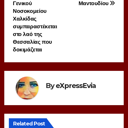
άρθρων
Γενικού
Μαντουδίου
Νοσοκομείου
Χαλκίδας
συμπαραστέκεται
στο λαό της
Θεσσαλίας που
δοκιμάζεται
By
eXpressEvia
Related Post