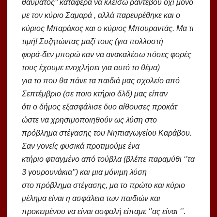
θαύματος’’ κατάφερα να κλείσω ραντεβού όχι μόνο
με τον κύριο Σαμαρά , αλλά παρευρέθηκε και ο
κύριος Μπαράκος και ο κύριος Μπουραντάς. Μα τι
τιμή! Συζητώντας μαζί τους (για πολλοστή
φορά-δεν μπορώ καν να ανακαλέσω πόσες φορές
τους έχουμε ενοχλήσει για αυτό το θέμα)
για το που θα πάνε τα παιδιά μας σχολείο από
Σεπτέμβριο (σε ποιο κτήριο δλδ) μας είπαν
ότι ο δήμος εξασφάλισε δυο αίθουσες προκάτ
ώστε να χρησιμοποιηθούν ως λύση στο
πρόβλημα στέγασης του Νηπιαγωγείου Καράβου.
Σαν γονείς φυσικά προτιμούμε ένα
κτήριο φτιαγμένο από τούβλα (βλέπε παραμύθι ‘’τα
3 γουρουνάκια’’) και μια μόνιμη λύση
στο πρόβλημα στέγασης, μα το πρώτο και κύριο
μέλημα είναι η ασφάλεια των παιδιών και
προκειμένου να είναι ασφαλή είπαμε ‘’ας είναι ‘’.