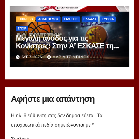
EXPRESS
ΑΘΛΗΤΙΣΜΟΣ
ΕΙΔΗΣΕΙΣ
ΕΛΛΑΔΑ
ΕΥΒΟΙΑ
ΣΠΟΡ
Μεγάλη άνοδος για τις
Κονίστρες: Στην Α’ ΕΣΚΑΣΕ τη
νέα σεζόν – Αυτές είναι οι 12
ΑΥΓ 7, 2026
ΜΑΡΊΑ ΤΣΙΜΠΙΝΟΎ
ομάδες!
Αφήστε μια απάντηση
Η ηλ. διεύθυνση σας δεν δημοσιεύεται.
Τα
υποχρεωτικά πεδία σημειώνονται με
*