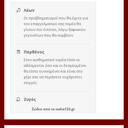
Ζώδια
από το
zodia123.gr