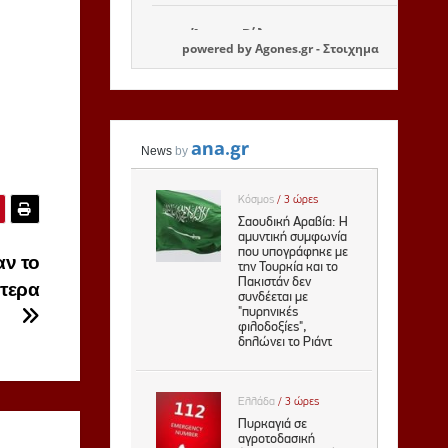
powered by
Agones.gr
-
Στοιχημα
ν το
ίτερα