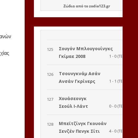
Ζώδια
από το
zodia123.gr
πανών
χίας