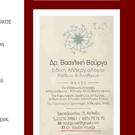
ΙΟΧΟΣ
λη
κή
ήχος