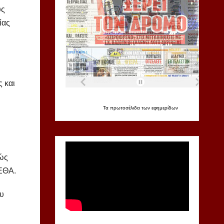
υς
ίας
ς και
Τα
πρωτοσέλιδα
των
εφημερίδων
θώς
ΕΕΘΑ.
ου