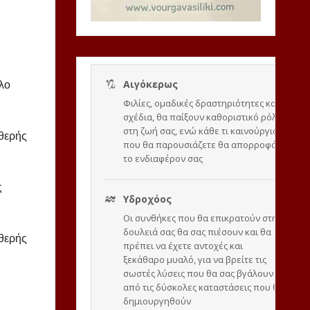
λο
θερής
ς
αθερής