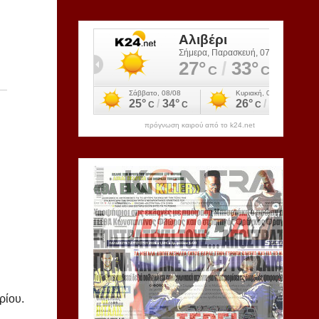
πρόγνωση καιρού από το k24.net
ρίου.