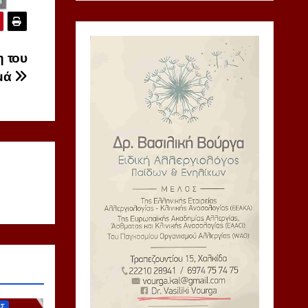
η του
ωμά
ΙΣ