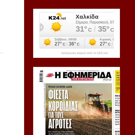
πρόγνωση καιρού από το k24.net