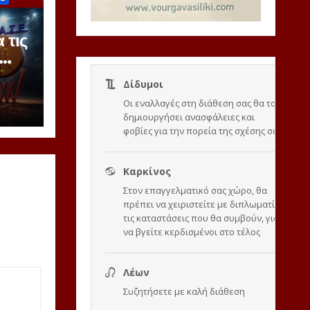
 τις
ζόν