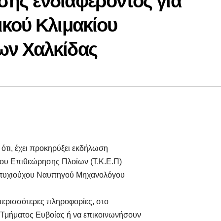
ης ενδιαφέροντος για
ικού Κλιμακίου
ων Χαλκίδας
 ότι, έχει προκηρύξει εκδήλωση
ίου Επιθεώρησης Πλοίων (Τ.Κ.Ε.Π)
 Πτυχιούχου Ναυπηγού Μηχανολόγου
περισσότερες πληροφορίες, στο
 Τμήματος Ευβοίας ή να επικοινωνήσουν