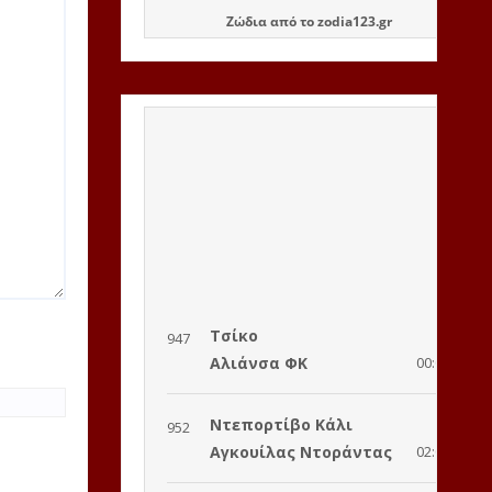
Ζώδια
από το
zodia123.gr