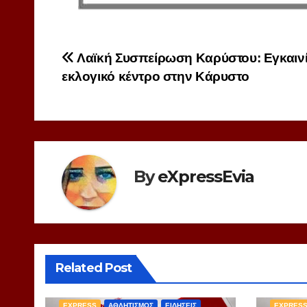
Πλοήγηση
Λαϊκή Συσπείρωση Καρύστου: Εγκαινί
εκλογικό κέντρο στην Κάρυστο
άρθρων
By
eXpressEvia
Related Post
EXPRESS
ΑΘΛΗΤΙΣΜΟΣ
ΕΙΔΗΣΕΙΣ
EXPRES