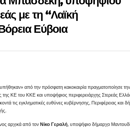
τα Μπασδέκη, υποψήφιου
εάς με τη “Λαϊκή
Βόρεια Εύβοια
χτυπήθηκαν» από την πρόσφατη κακοκαιρία πραγματοποίησε τη
ος της ΚΕ του ΚΚΕ και υποψήφιος περιφερειάρχης Στερεάς Ελλ
οντά τις εγκληματικές ευθύνες κυβέρνησης, Περιφέρειας και δ
ής.
νος αρχικά από τον
Νίκο Γεραλή
, υποψήφιο δήμαρχο Μαντουδ