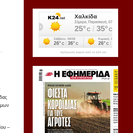
πρόγνωση καιρού από το k24.net
ν
άδας
ήμων
ίου –