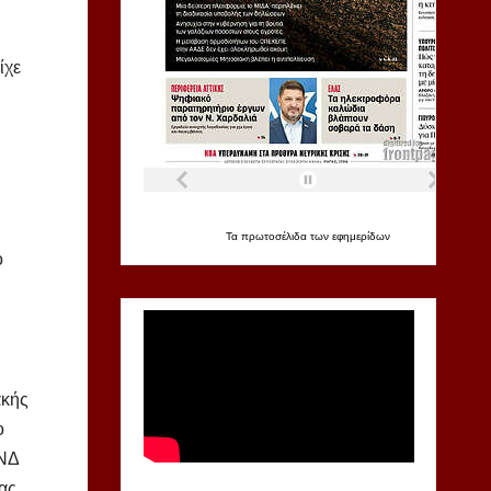
ίχε
Τα
πρωτοσέλιδα
των
εφημερίδων
ο
ακής
ο
 ΝΔ
ας