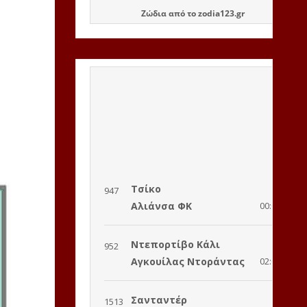
Ζώδια
από το
zodia123.gr