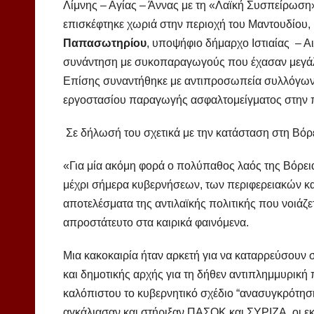
Λίμνης – Αγίας – Άννας με τη «Λαϊκή Συσπείρωση
επισκέφτηκε χωριά στην περιοχή του Μαντουδίου, κ
Παπασωτηρίου
, υποψήφιο δήμαρχο Ιστιαίας – Αι
συνάντηση με συκοπαραγωγούς που έχασαν μεγάλο
Επίσης συναντήθηκε με αντιπροσωπεία συλλόγων τ
εργοστασίου παραγωγής ασφαλτομείγματος στην π
Σε δήλωσή του σχετικά με την κατάσταση στη Βόρ
«Για μία ακόμη φορά ο πολύπαθος λαός της Βόρεια
μέχρι σήμερα κυβερνήσεων, των περιφερειακών κα
αποτελέσματα της αντιλαϊκής πολιτικής που νοιάζε
απροστάτευτο στα καιρικά φαινόμενα.
Μια κακοκαιρία ήταν αρκετή για να καταρρεύσουν σ
και δημοτικής αρχής για τη δήθεν αντιπλημμυρική π
καλόπιστου το κυβερνητικό σχέδιο “ανασυγκρότηση
αγκάλιασαν και στήριξαν ΠΑΣΟΚ και ΣΥΡΙΖΑ, οι εκ