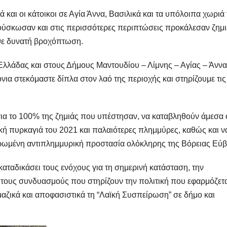
ά και οι κάτοικοι σε Αγία Άννα, Βασιλικά και τα υπόλοιπα χωριά
ούσκωσαν και στις περισσότερες περιπτώσεις προκάλεσαν ζημι
άθε δυνατή βροχόπτωση.
Ελλάδας και στους Δήμους Μαντουδίου – Λίμνης – Αγίας – Άννα
ια στεκόμαστε δίπλα στον λαό της περιοχής και στηρίζουμε τις
ια το 100% της ζημιάς που υπέστησαν, να καταβληθούν άμεσα 
κή πυρκαγιά του 2021 και παλαιότερες πλημμύρες, καθώς και ν
ληρωμένη αντιπλημμυρική προστασία ολόκληρης της Βόρειας Εύβ
αταδικάσει τους ενόχους για τη σημερινή κατάσταση, την
ι τους συνδυασμούς που στηρίζουν την πολιτική που εφαρμόζετα
ι μαζικά και αποφασιστικά τη “Λαϊκή Συσπείρωση” σε δήμο και