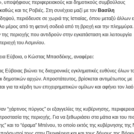
», υποψήφιους περιφερειακούς και δημοτικούς συμβούλους
αθώς και τις Ροβιές. Στη συνέχεια μαζί με τον
Βασίλη
δηψού, περιόδευσε σε χωριά της Ιστιαίας, όπου μεταξύ άλλων ε
 μέρος από τη φετινή σοδειά από τη βροχή και την πλημμύρα.
ης περιοχής που αντιδρούν στην εγκατάσταση και λειτουργία
εριοχή του Ασμινίου.
εια Εύβοια, ο Κώστας Μπασδέκης, αναφέρει:
ς Εύβοιας βιώνει τις διαχρονικές εγκληματικές ευθύνες όλων τ
ι δημοτικών αρχών. Απροστάτευτος, βρίσκεται αντιμέτωπος με
ται για τα κέρδη των επιχειρηματικών ομίλων και αφήνει τον λαό
αν “χάρτινος πύργος” οι εξαγγελίες της κυβέρνησης, περιφερει
ροστασία της περιοχής. Για να ξεθωριάσει στα μάτια και του πι
ς” και το “όραμα” Μπένου, το οποίο εκτός της κυβέρνησης της
πρόσωποί τους στην Περιφέρεια και και τους δήμους της Βόρει