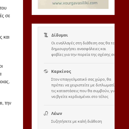
 του
ές σε
ς και
οι
α
οιας.
ι, την