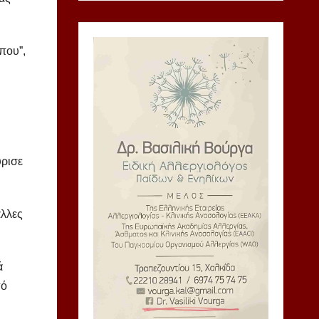
που”,
ύρισε
άλλες
ά
πό