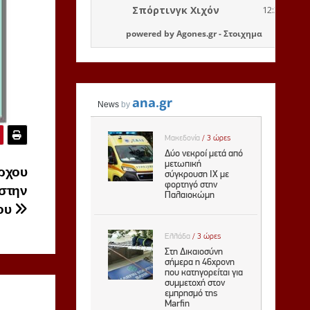
powered by
Agones.gr
-
Στοιχημα
ρχου
στην
βου