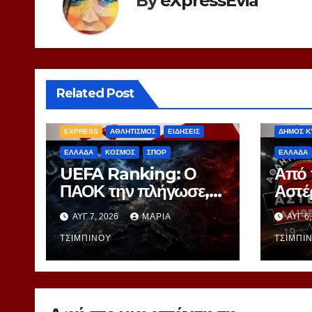
By
eXpressEvia
Related Post
EXPRES
EXPRESS
ΑΘΛΗΤΙΣΜΟΣ
ΕΙΔΗΣΕΙΣ
ΔΗΜΟΣ Κ
ΕΛΛΑΔΑ
ΚΟΣΜΟΣ
ΣΠΟΡ
ΕΛΛΑΔΑ
UEFA Ranking: Ο
Από 
ΠΑΟΚ την πλήγωσε,
Αστέ
οι αντίπαλοι την
Ένα 
ΑΥΓ 7, 2026
ΜΑΡΊΑ
ΑΥΓ 6
τιμώρησαν – Ξεφεύγει
στα 
η 10η θέση για την
ΤΣΙΜΠΙΝΟΎ
ΤΣΙΜΠΙ
Ελλάδα