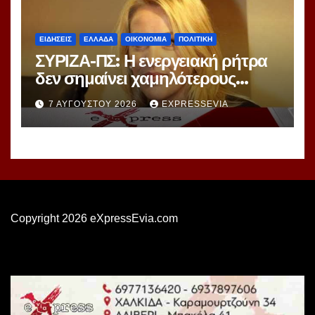
ΕΙΔΗΣΕΙΣ
ΕΛΛΑΔΑ
ΟΙΚΟΝΟΜΙΑ
ΠΟΛΙΤΙΚΗ
ΣΥΡΙΖΑ-ΠΣ: Η ενεργειακή ρήτρα
δεν σημαίνει χαμηλότερους
λογαριασμούς ούτε σβήνει 7
7 ΑΥΓΟΎΣΤΟΥ 2026
EXPRESSEVIA
χρόνια ενεργειακής ακρίβειας
Copyright 2026 eXpressEvia.com