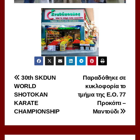
Πλοήγηση
30th SKDUN
Παραδόθηκε σε
WORLD
κυκλοφορία το
άρθρων
SHOTOKAN
τμήμα της Ε.Ο. 77
KARATE
Προκόπι –
CHAMPIONSHIP
Μαντούδι