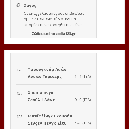
Ζώδια
από το
zodia123.gr