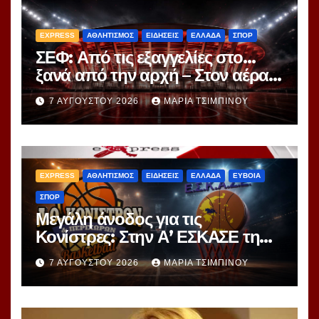
EXPRESS
ΑΘΛΗΤΙΣΜΟΣ
ΕΙΔΗΣΕΙΣ
ΕΛΛΑΔΑ
ΣΠΟΡ
ΣΕΦ: Από τις εξαγγελίες στο…
ξανά από την αρχή – Στον αέρα ο
διαγωνισμός των 24,8 εκατ.
7 ΑΥΓΟΎΣΤΟΥ 2026
ΜΑΡΊΑ ΤΣΙΜΠΙΝΟΎ
EXPRESS
ΑΘΛΗΤΙΣΜΟΣ
ΕΙΔΗΣΕΙΣ
ΕΛΛΑΔΑ
ΕΥΒΟΙΑ
ΣΠΟΡ
Μεγάλη άνοδος για τις
Κονίστρες: Στην Α’ ΕΣΚΑΣΕ τη
νέα σεζόν – Αυτές είναι οι 12
7 ΑΥΓΟΎΣΤΟΥ 2026
ΜΑΡΊΑ ΤΣΙΜΠΙΝΟΎ
ομάδες!