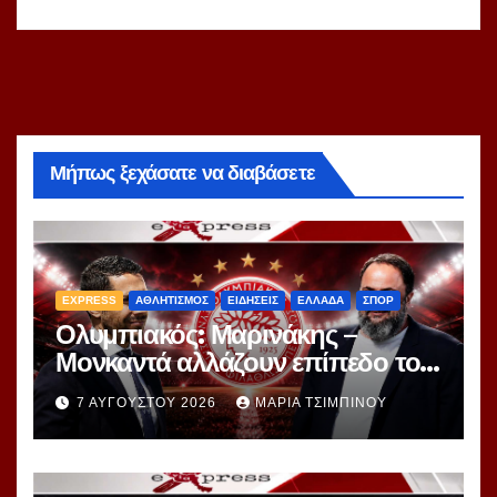
Μήπως ξεχάσατε να διαβάσετε
EXPRESS
ΑΘΛΗΤΙΣΜΟΣ
ΕΙΔΗΣΕΙΣ
ΕΛΛΑΔΑ
ΣΠΟΡ
Ολυμπιακός: Μαρινάκης –
Μονκαντά αλλάζουν επίπεδο το
μεταγραφικό παιχνίδι – Ο
7 ΑΥΓΟΎΣΤΟΥ 2026
ΜΑΡΊΑ ΤΣΙΜΠΙΝΟΎ
«εγκέφαλος» της Μίλαν πιάνει
δουλειά