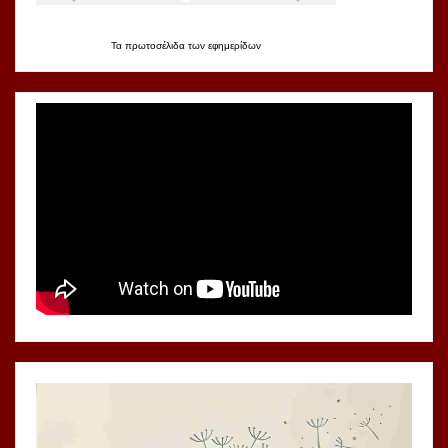
Τα
πρωτοσέλιδα
των
εφημερίδων