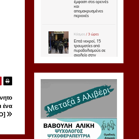
ίνητο
ι ένα
ΤΟ]