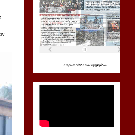
Ο
ον
Τα
πρωτοσέλιδα
των
εφημερίδων