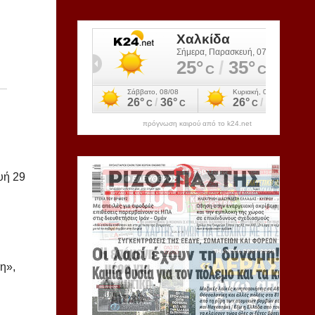
πρόγνωση καιρού από το k24.net
υή 29
η»,