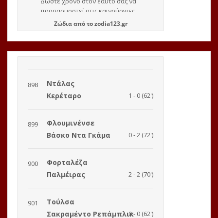
Ζώδια
από το
zodia123.gr