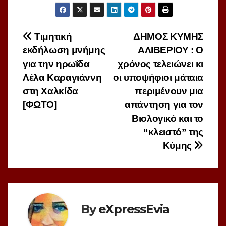
Πλοήγηση
Τιμητική
ΔΗΜΟΣ ΚΥΜΗΣ
εκδήλωση μνήμης
ΑΛΙΒΕΡΙΟΥ : Ο
άρθρων
για την ηρωΐδα
χρόνος τελειώνει κι
Λέλα Καραγιάννη
οι υποψήφιοι μάταια
στη Χαλκίδα
περιμένουν μια
[ΦΩΤΟ]
απάντηση για τον
Βιολογικό και το
“κλειστό” της
Κύμης
By
eXpressEvia