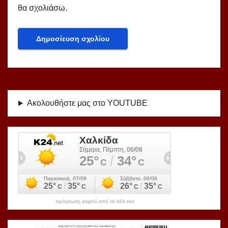
θα σχολιάσω.
Ακολουθήστε μας στο YOUTUBE
πρόγνωση καιρού από το k24.net