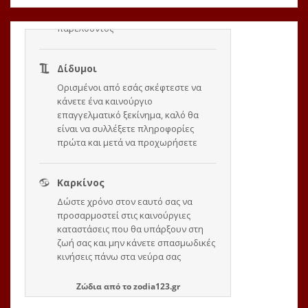
Ζώδια
από το
zodia123.gr