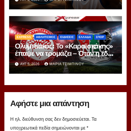
EXPRESS
ΑΘΛΗΤΙΣΜΟΣ
ΕΙΔΗΣΕΙΣ
ΕΛΛΑΔΑ
ΣΠΟΡ
Ολυμπιακός: Το «Καραϊσκάκης»
έπαψε να τρομάζει – Όταν η έδρα
μετατρέπεται σε πρόβλημα
ΑΥΓ 5, 2026
ΜΑΡΊΑ ΤΣΙΜΠΙΝΟΎ
Αφήστε μια απάντηση
Η ηλ. διεύθυνση σας δεν δημοσιεύεται.
Τα
υποχρεωτικά πεδία σημειώνονται με
*