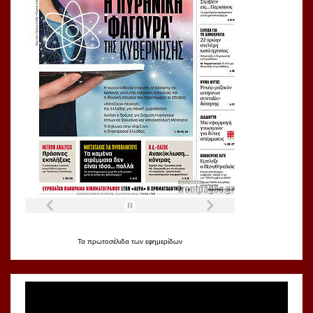
Τα
πρωτοσέλιδα
των
εφημερίδων