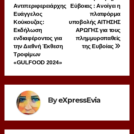
Αντιπεριφερειάρχης
Εύβοιας : Aνοίγει η
άρθρων
Ευάγγελος
πλατφόρμα
Κούκουζας:
υποβολής ΑΙΤΗΣΗΣ
Εκδήλωση
ΑΡΩΓΗΣ για τους
ενδιαφέροντος για
πλημμυροπαθείς
την Διεθνή Έκθεση
της Ευβοίας
Τροφίμων
«GULFOOD 2024»
By
eXpressEvia