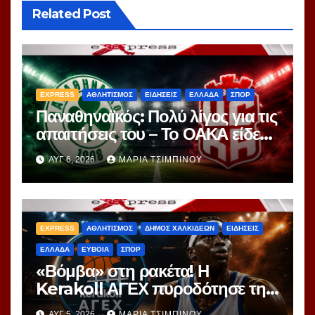
Related Post
EXPRESS
ΑΘΛΗΤΙΣΜΟΣ
ΕΙΔΗΣΕΙΣ
ΕΛΛΑΔΑ
ΣΠΟΡ
Παναθηναϊκός: Πολύ λίγος για τις
απαιτήσεις του – Το ΟΑΚΑ είδε
περισσότερα ερωτήματα παρά
ΑΥΓ 6, 2026
ΜΑΡΊΑ ΤΣΙΜΠΙΝΟΎ
απαντήσεις
EXPRESS
ΑΘΛΗΤΙΣΜΟΣ
ΔΗΜΟΣ ΧΑΛΚΙΔΕΩΝ
ΕΙΔΗΣΕΙΣ
ΕΛΛΑΔΑ
ΕΥΒΟΙΑ
ΣΠΟΡ
«Βόμβα» στη ρακέτα! Η
Kerakoll ΑΓΕΧ πυροδότησε τη
μεταγραφή του Γιορ Ανέι
ΑΥΓ 5, 2026
ΜΑΡΊΑ ΤΣΙΜΠΙΝΟΎ