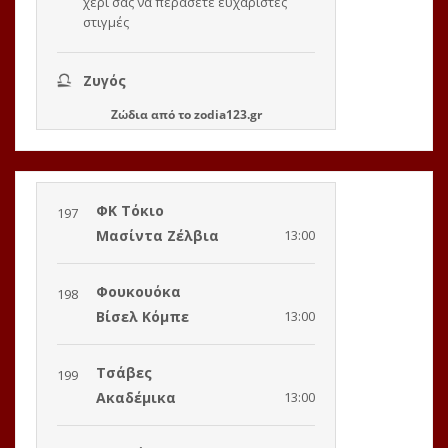
Ζώδια
από το
zodia123.gr