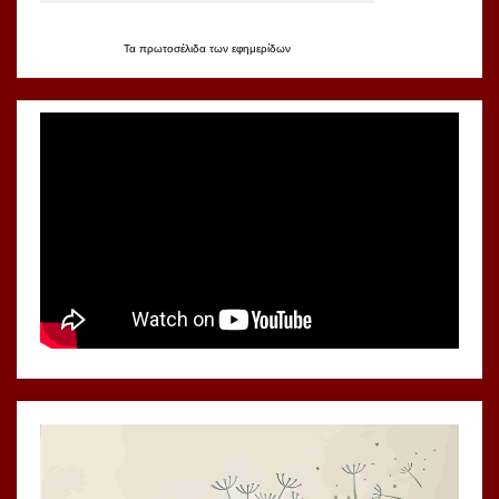
Τα
πρωτοσέλιδα
των
εφημερίδων