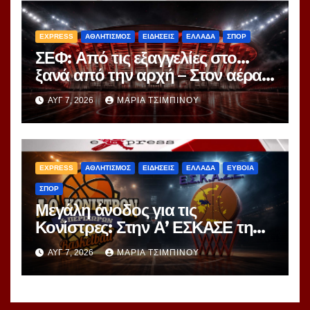
EXPRESS
ΑΘΛΗΤΙΣΜΟΣ
ΕΙΔΗΣΕΙΣ
ΕΛΛΑΔΑ
ΣΠΟΡ
ΣΕΦ: Από τις εξαγγελίες στο…
ξανά από την αρχή – Στον αέρα
ο διαγωνισμός των 24,8 εκατ.
ΑΥΓ 7, 2026
ΜΑΡΊΑ ΤΣΙΜΠΙΝΟΎ
EXPRESS
ΑΘΛΗΤΙΣΜΟΣ
ΕΙΔΗΣΕΙΣ
ΕΛΛΑΔΑ
ΕΥΒΟΙΑ
ΣΠΟΡ
Μεγάλη άνοδος για τις
Κονίστρες: Στην Α’ ΕΣΚΑΣΕ τη
νέα σεζόν – Αυτές είναι οι 12
ΑΥΓ 7, 2026
ΜΑΡΊΑ ΤΣΙΜΠΙΝΟΎ
ομάδες!